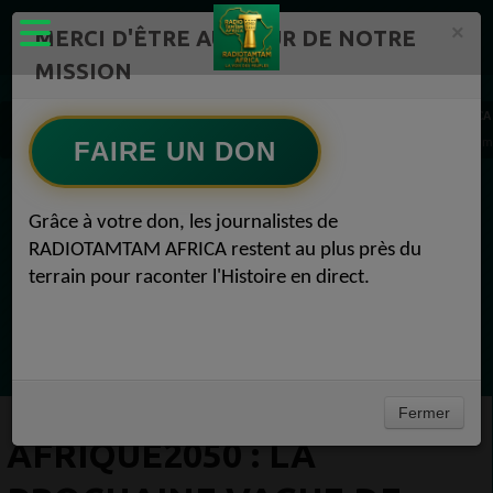
×
MERCI D'ÊTRE AU CŒUR DE NOTRE
MISSION
Actualité en continu /Politique/Culture/ Mode/
RADIOTAMTAM AFRICA
AFRIQUE2050 : La prochaine vague de designers africains prend sa place sur la scène m
FAIRE UN DON
EN CE MOMENT
Grâce à votre don, les journalistes de
RADIOTAMTAM AFRICA restent au plus près du
(Sheryfa Luna
terrain pour raconter l'Histoire en direct.
Afro Zouk Louange
Ecoutez maintenant
Fermer
AFRIQUE2050 : LA