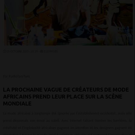
25 OCTOBRE 2020 - 20:19 -
11239VUES
Par RadioTamTam
LA PROCHAINE VAGUE DE CRÉATEURS DE MODE
AFRICAINS PREND LEUR PLACE SUR LA SCÈNE
MONDIALE
La mode africaine a longtemps été ignorée par l'establishment occidental, mais elle
prend désormais son envol au soleil. Avec Internet faisant tomber les barrières, la
créativité et l'ingéniosité africaines gagnent en attention et les designers gagnent en