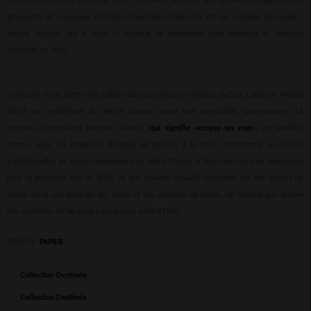
réputation à travers le monde. Voici 5 créateurs africains qui capturent l'imagination et
gravissent de nouveaux sommets. Ekwerike Chukwuma est un créateur de mode /
artiste nigérian qui a lancé la marque de vêtements pour hommes et femmes
WUMAN en 2013.
Originaire d'une petite ville côtière du Cap oriental en Afrique du Sud, Lukhanyo Mdingi
décrit son esthétique du design comme ayant une «sensibilité langoureuse». La
marque d'accessoires kényane Jiamini (
qui signifie «croyez en vous
» en swahili),
connue pour ses broderies durables et perlées à la main, transforme les pièces
traditionnelles en bijoux contemporains. Sipho Mbuto et Ben Nozo se sont rencontrés
pour la première fois en 2015, ils ont souvent travaillé ensemble sur des projets de
classe où ils ont échangé des idées et des concepts de mode, ne sachant pas qu'une
fois diplômés, ils feraient équipe pour créer REIGN.
SOURCE:
PAPIER