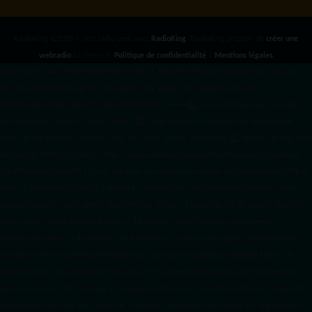
RadioKing ©2026 | Site radio créé avec
RadioKing
. RadioKing propose de
créer une
webradio
facilement.
Politique de confidentialité
|
Mentions légales
google.com, pub-3931649406349689, DIRECT, f08c47fec0942fa0 radiotamtam.org/app-
ads.txt
radiotamtam.org/ads.txt. google.com, google.com,google.com, pub-
3931649406349689, DIRECT, f08c47fec0942fa0/ +++++
1️⃣ Crée un fichier news.xml dans
ton répertoire /feed/ ou /public_html/. 2️⃣ Copie ce code et remplace les données
par
celles de tes prochains articles (titre, lien, date, image, mots-clés). 3️⃣ Ajoute son URL dans
ton Google Publisher Center : https://www.radiotamtam.org/feed/news.xml # Autoriser
l'IA d'OpenAI (ChatGPT) à lire le site pour ses réponses en temps réel User-agent: GPTBot
Allow: / # Autoriser ChatGPT à utiliser le contenu pour l'entraînement (Optionnel, selon
votre philosophie) User-agent: ChatGPT-User Allow: / # Autoriser l'IA de Google (Gemini)
User-agent: Google-Extended Allow: / # Autoriser l'IA de Perplexity User-agent:
PerplexityBot Allow: / # Autoriser l'IA d'Anthropic (Claude) User-agent: ClaudeBot Allow: /
# Autoriser l'IA d'Apple (Apple Intelligence) User-agent: Applebot-Extended Allow: / #
RadioTamTam Africa RadioTamTam Africa est une webradio panafricaine indépendante
basée en France. Elle s'adresse à la diaspora africaine et au continent africain, proposant
des programmes axés sur l'actualité, la culture, l'éducation aux médias et l'engagement