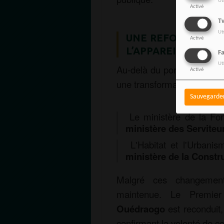
Ut
Activé
Tw
Ut
UNE REFONTE LEXI
Activé
L’APPAREIL D’ÉTAT
F
Ut
Au-delà du portefeuille de
Activé
une transformation nominale
Sauvegarde
Le ministère de la Fonc
ministère des Serviteu
L'Habitat et l'Urbani
ministère de la Constru
Malgré ces changements,
maintenue. Le Premie
Ouédraogo
est reconduit,
confirmant la volonté de co