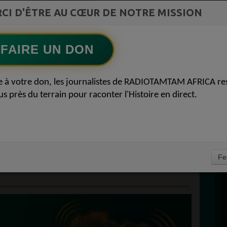
st la
CI D'ÊTRE AU CŒUR DE NOTRE MISSION
TAMBOURS PARLANTS COMMUNICATIONS
ment du
Bâtir l Afrique par l éducation des
Ecoutez maintenant
S
filles51Félicité Amaneya Ra VINCENT
FAIRE UN DON
D
 : UN REMANIEMENT
0
e à votre don, les journalistes de RADIOTAMTAM AFRICA re
P
us près du terrain pour raconter l'Histoire en direct.
EDESSINE
RE IDÉOLOGIQUE DU
T ACTUALITÉ
À
Fe
13 JANVIER 2026