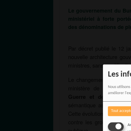
Le gouvernement du Bur
ministériel à forte por
des dénominations de plu
Par décret publié le 12 jan
nouvelle architecture go
ministres, sans modificatio
Les in
Le changement le plus not
ministère de la Défense
Nous utilisons
améliorer l'ex
Guerre et de la Défens
sémantique assumée et un 
Tout accept
Cette évolution intervient
contre les groupes jihadis
An
publique.