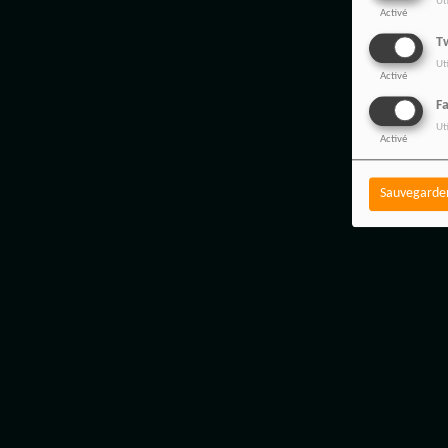
Ut
Activé
Tw
Ut
Activé
F
Ut
Activé
Sauvegarde