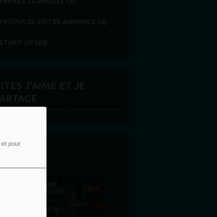
PRENEZ LA PAROLE (3)
PROPULSE VOTRE ANNONCE (3)
START-UP (40)
ITES J'AIME ET JE
ARTAGE
e et pour
 LA UNE
MERCI À NOS AUDITEURS : VOTRE