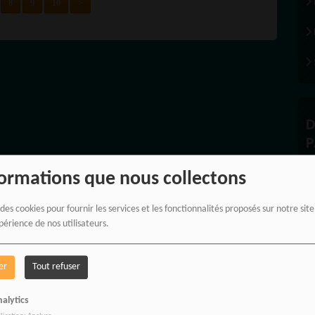
8
9
10
>
D
P
formations que nous collectons
 des cookies pour fournir les services et les fonctionnalités proposés sur notre sit
À
périence de nos utilisateurs.
er
Tout refuser
alytics