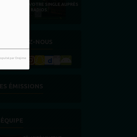
FIDÉLITÉ EST NOTRE PLUS BELLE
RÉCOMPENSE
ETROUVEZ-NOUS
opulsé par Orejime
ES ÉMISSIONS
'ÉQUIPE