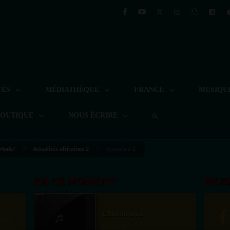
TÉS
MÉDIATHÈQUE
FRANCE
MUSIQU
BOUTIQUE
NOUS ÉCRIRE
 Mode/
Actualités africaines 2
Economie 2
EN CE MOMENT
REJ
Chroniques
st la
Flash Info