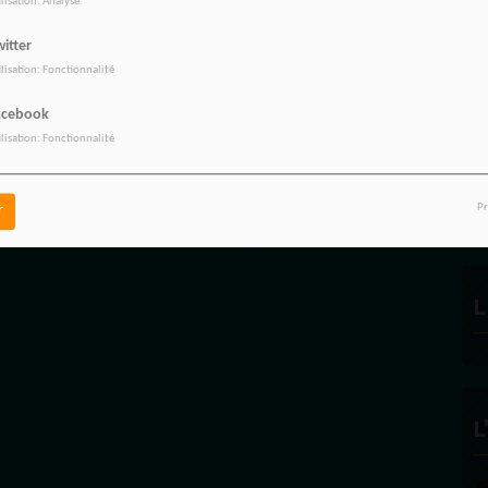
ilisation: Analyse
itter
ilisation: Fonctionnalité
acebook
ilisation: Fonctionnalité
R
Pr
r
L
L