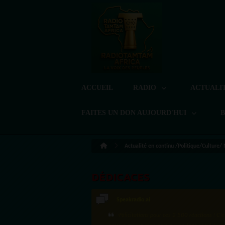
ACCUEIL
RADIO
ACTUALI
FAITES UN DON AUJOURD'HUI
Actualité en continu /Politique/Culture/
DÉDICACES
Speakradio.ai
·Félicitations pour ces 2 500 réactions ! C'e