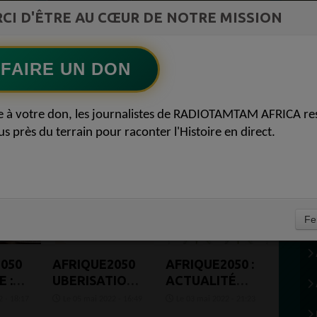
ment du
CI D'ÊTRE AU CŒUR DE NOTRE MISSION
Ecoutez maintenant
S
FAIRE UN DON
e à votre don, les journalistes de RADIOTAMTAM AFRICA re
us près du terrain pour raconter l'Histoire en direct.
Fe
050
AFRIQUE2050
AFRIQUE2050 :
 :
UBERISATION :
ACTUALITÉ
EN
LA PLATE-
AFRICAINE
 - 18:17
Le 05 mai 2022 - 16:49
Le 03 mai 2022 - 21:23
FORME
ÉCONOMIE LA