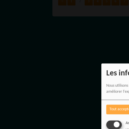
<
1
3
4
5
6
7
2
Les in
Nous utilisons
améliorer l'ex
Tout accept
An