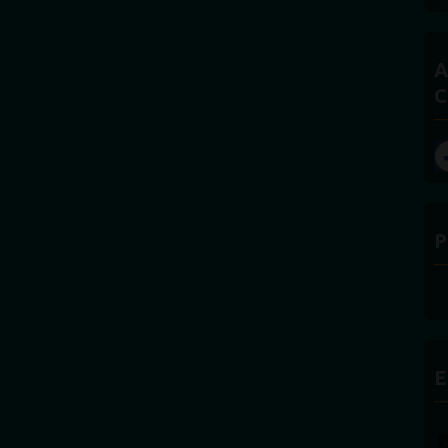
A
C
P
E