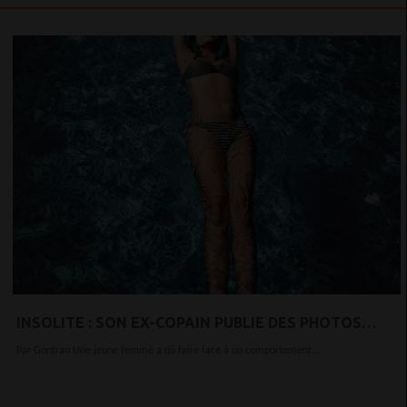
INSOLITE : SON EX-COPAIN PUBLIE DES PHOTOS
D’ELLE NUE SUR LA TOILE, ELLE SE VENGE DE LA
Par Gontran Une jeune femme a dû faire face à un comportement...
MEILLEURE DES FAÇONS !