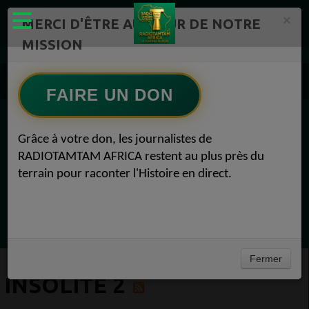
×
MERCI D'ÊTRE AU CŒUR DE NOTRE
MISSION
Actualité en continu /Politique/Culture/ Mode/
Actualités africaines 2
FAIRE UN DON
Insolite 2
EN CE MOMENT
Grâce à votre don, les journalistes de
RADIOTAMTAM AFRICA restent au plus près du
Félicité Amaneya Râ VINCENT
terrain pour raconter l'Histoire en direct.
TAMBOURS PARLANTS COMMUNICATIONS
L Afrique entre cacao et intelligence
Ecoutez maintenant
artificielle56
Fermer
INSOLITE 2