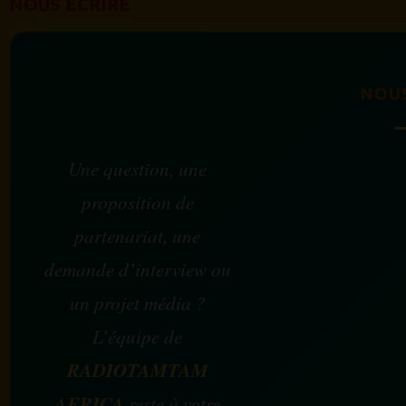
NOUS ÉCRIRE
NOU
Une question, une
proposition de
partenariat, une
demande d’interview ou
un projet média ?
L’équipe de
RADIOTAMTAM
AFRICA
reste à votre