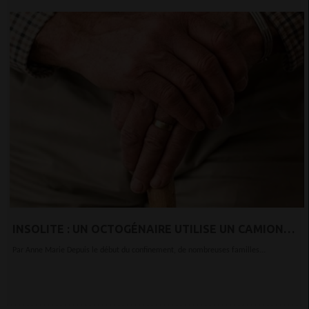
INSOLITE : UN OCTOGÉNAIRE UTILISE UN CAMION
NACELLE POUR VOIR SA FEMME CONFINÉE EN
Par Anne Marie Depuis le début du confinement, de nombreuses familles...
MAISON DE RETRAITE (PHOTO)