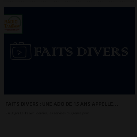
FAITS DIVERS : UNE ADO DE 15 ANS APPELLE
L’ENFANCE EN DANGER POUR DÉNONCER SON BEAU-
Par Algor Le 12 avril dernier, les services d’urgence pour...
PÈRE VIOLENT