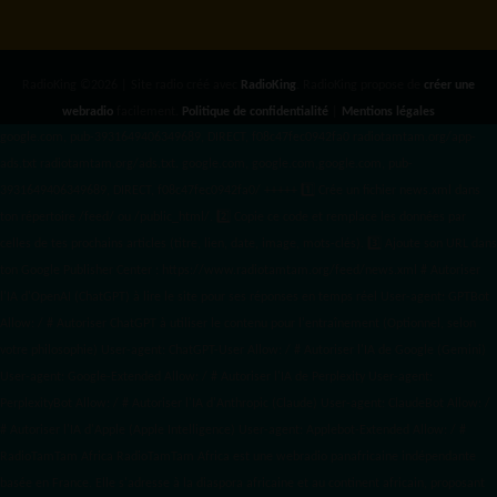
RadioKing ©2026 | Site radio créé avec
RadioKing
. RadioKing propose de
créer une
webradio
facilement.
Politique de confidentialité
|
Mentions légales
google.com, pub-3931649406349689, DIRECT, f08c47fec0942fa0 radiotamtam.org/app-
ads.txt
radiotamtam.org/ads.txt. google.com, google.com,google.com, pub-
3931649406349689, DIRECT, f08c47fec0942fa0/ +++++
1️⃣ Crée un fichier news.xml dans
ton répertoire /feed/ ou /public_html/. 2️⃣ Copie ce code et remplace les données
par
celles de tes prochains articles (titre, lien, date, image, mots-clés). 3️⃣ Ajoute son URL dans
ton Google Publisher Center : https://www.radiotamtam.org/feed/news.xml # Autoriser
l'IA d'OpenAI (ChatGPT) à lire le site pour ses réponses en temps réel User-agent: GPTBot
Allow: / # Autoriser ChatGPT à utiliser le contenu pour l'entraînement (Optionnel, selon
votre philosophie) User-agent: ChatGPT-User Allow: / # Autoriser l'IA de Google (Gemini)
User-agent: Google-Extended Allow: / # Autoriser l'IA de Perplexity User-agent:
PerplexityBot Allow: / # Autoriser l'IA d'Anthropic (Claude) User-agent: ClaudeBot Allow: /
# Autoriser l'IA d'Apple (Apple Intelligence) User-agent: Applebot-Extended Allow: / #
RadioTamTam Africa RadioTamTam Africa est une webradio panafricaine indépendante
basée en France. Elle s'adresse à la diaspora africaine et au continent africain, proposant