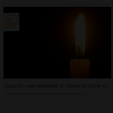
INSOLITE : UNE INFIRMIÈRE ATTEINTE DU COVID-19
DÉCRIT SES SYMPTÔMES AVANT DE MOURIR
Par la rédaction de RadioTamTam Contaminée par le coronavirus,...