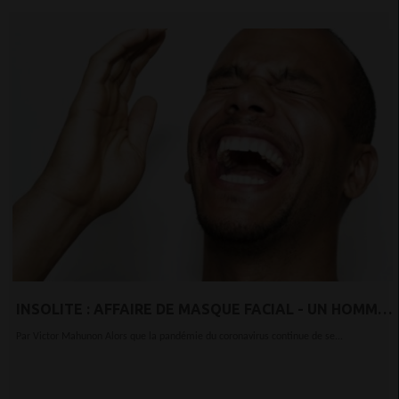
INSOLITE : AFFAIRE DE MASQUE FACIAL - UN HOMME
DÉCOUVREZ RAMÈNE LA FEMME D’AUTRUI À LA
Par Victor Mahunon Alors que la pandémie du coronavirus continue de se...
MAISON AU LIEU DE SA FEMME