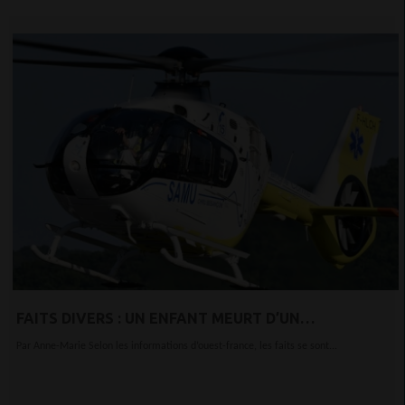
FAITS DIVERS : UN ENFANT MEURT D’UN
TRAUMATISME CRÂNIEN EN FRANCE : SON PÈRE ET
Par Anne-Marie Selon les informations d’ouest-france, les faits se sont...
SA BELLE-MÈRE INTERPELLÉS