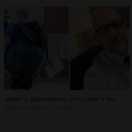
INSOLITE : CORONAVIRUS - IL PARCOURT 8 KM
CHAQUE JOUR POUR OFFRIR DES PANIERS-REPAS AUX
Par Anne-Marie Ce professeur d’école primaire parcourt 8 km par...
ENFANTS DÉFAVORISÉS