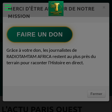
×
MERCI D'ÊTRE AU CŒUR DE NOTRE
MISSION
Actualité en continu /Politique/Culture/ Mode/
Actualités africaines 1
BEZONS NEWS PARIS -OUEST DEFENSE 1
FAIRE UN DON
L'ACTU Paris Ouest Défense Bezons : J’ai pensé à vous ce matin… BEZONS NEWS PAR
Grâce à votre don, les journalistes de
EN CE MOMENT
RADIOTAMTAM AFRICA restent au plus près du
terrain pour raconter l'Histoire en direct.
Félicité Amaneya Ra VINCENT
TAMBOURS PARLANTS COMMUNICATIONS
LIA pour reconquérir le récit africain
Ecoutez maintenant
Fermer
L'ACTU PARIS OUEST