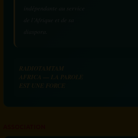
indépendante au service
de l’Afrique et de sa
diaspora.
RADIOTAMTAM
AFRICA — LA PAROLE
EST UNE FORCE
ASSOCIATION