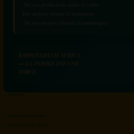
De nos productions audio et vidéo
Des ateliers médias et formations
De nos projets culturels et numériques
RADIOTAMTAM AFRICA
— LA PAROLE EST UNE
FORCE