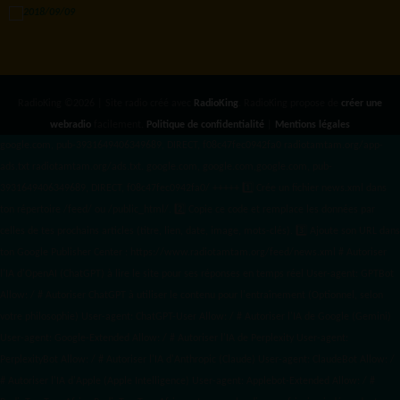
RadioKing ©2026 | Site radio créé avec
RadioKing
. RadioKing propose de
créer une
webradio
facilement.
Politique de confidentialité
|
Mentions légales
google.com, pub-3931649406349689, DIRECT, f08c47fec0942fa0 radiotamtam.org/app-
ads.txt
radiotamtam.org/ads.txt. google.com, google.com,google.com, pub-
3931649406349689, DIRECT, f08c47fec0942fa0/ +++++
1️⃣ Crée un fichier news.xml dans
ton répertoire /feed/ ou /public_html/. 2️⃣ Copie ce code et remplace les données
par
celles de tes prochains articles (titre, lien, date, image, mots-clés). 3️⃣ Ajoute son URL dans
ton Google Publisher Center : https://www.radiotamtam.org/feed/news.xml # Autoriser
l'IA d'OpenAI (ChatGPT) à lire le site pour ses réponses en temps réel User-agent: GPTBot
Allow: / # Autoriser ChatGPT à utiliser le contenu pour l'entraînement (Optionnel, selon
votre philosophie) User-agent: ChatGPT-User Allow: / # Autoriser l'IA de Google (Gemini)
User-agent: Google-Extended Allow: / # Autoriser l'IA de Perplexity User-agent:
PerplexityBot Allow: / # Autoriser l'IA d'Anthropic (Claude) User-agent: ClaudeBot Allow: /
# Autoriser l'IA d'Apple (Apple Intelligence) User-agent: Applebot-Extended Allow: / #