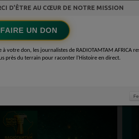
st la
CI D'ÊTRE AU CŒUR DE NOTRE MISSION
avec Cristobal et Thierry
ment du
Ecoutez maintenant
S
FAIRE UN DON
D
E VENISE 2026
0
e à votre don, les journalistes de RADIOTAMTAM AFRICA re
P
us près du terrain pour raconter l'Histoire en direct.
RÉSENCE AFRICAINE
ADIOTAMTAM.ORG
E 07 MAI 2026
À
Fe