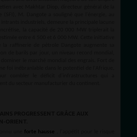
retien avec Makhtar Diop, directeur général de la
le (SFI), M. Dangote a souligné que l'énergie, au
 intrants industriels, demeure la principale lacune
oncrétise, la capacité de 20 000 MW triplerait la
estimée entre 4 500 et 6 000 MW. Cette initiative
e la raffinerie de pétrole Dangote augmente sa
ion de barils par jour, un niveau record mondial,
 dominer le marché mondial des engrais. Fort de
ne foi inébranlable dans le potentiel de l'Afrique,
r combler le déficit d'infrastructures qui a
ent du secteur manufacturier du continent.
ICAINS PROGRESSENT GRÂCE AUX
N-ORIENT.
 connu une
forte hausse
, l'appétit pour le risque