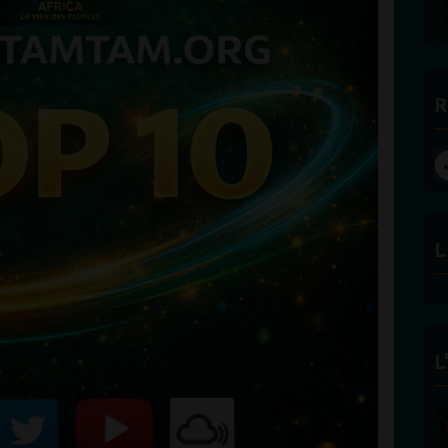
R
L
L