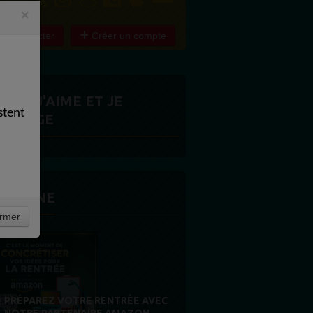
×
e connecter
Créer un compte
ITES J'AIME ET JE
stent
ARTAGE
 LA UNE
rmer
PROPULSEZ VOTRE SINGLE AUPRÈS