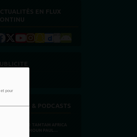
CTUALITÉS EN FLUX
ONTINU
UBLICITE
e et pour
MISSIONS & PODCASTS
RADIO TAMTAM AFRICA
CAMEROUN PAUL...