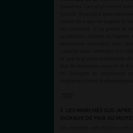
industriel. Lors d'un récent ent
Société financière internationa
même titre que les engrais et les
du continent. Si ce projet se c
production actuelle du Nigeria, 
ambitieuse intervient alors qu
capacité pour atteindre 1,4 mill
et que le groupe ambitionne de
flux de trésorerie records et d'u
M. Dangote se positionne pou
longtemps freiné le développem
3. LES MARCHÉS SUD-AFR
SIGNAUX DE PAIX AU MOYE
Les marchés sud-africains ont