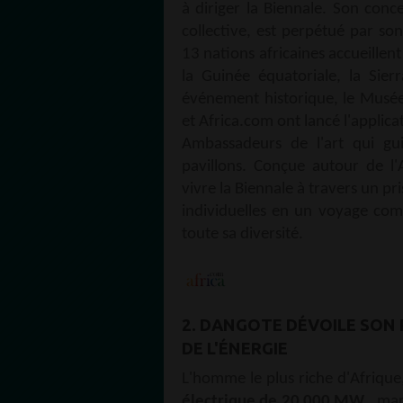
à diriger la Biennale. Son conce
collective, est perpétué par s
13 nations africaines accueillen
la Guinée équatoriale, la Sie
événement historique, le Musée
et Africa.com ont lancé l'appl
Ambassadeurs de l'art qui guid
pavillons. Conçue autour de l'A
vivre la Biennale à travers un pr
individuelles en un voyage com
toute sa diversité.
2. DANGOTE DÉVOILE SON
DE L'ÉNERGIE
L'homme le plus riche d'Afrique
électrique de 20 000 MW
, mar