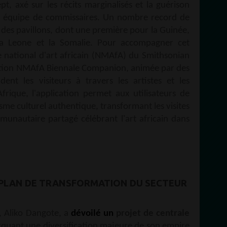
pt, axé sur les récits marginalisés et la guérison
on équipe de commissaires. Un nombre record de
t des pavillons, dont une première pour la Guinée,
rra Leone et la Somalie. Pour accompagner cet
 national d'art africain (NMAfA) du Smithsonian
ication NMAfA Biennale Companion, animée par des
ent les visiteurs à travers les artistes et les
frique, l'application permet aux utilisateurs de
isme culturel authentique, transformant les visites
munautaire partagé célébrant l'art africain dans
 PLAN DE TRANSFORMATION DU SECTEUR
, Aliko Dangote, a
dévoilé un
projet de centrale
quant une diversification majeure de son empire