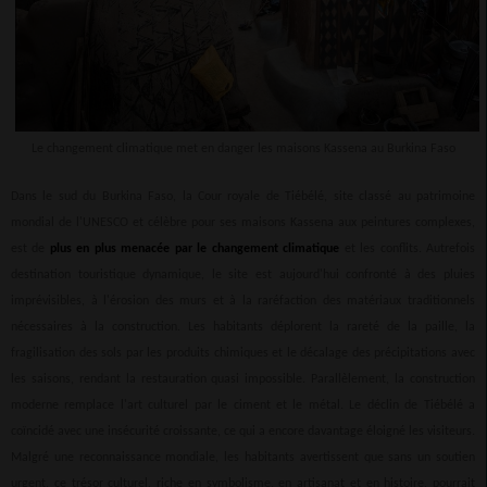
Le changement climatique met en danger les maisons Kassena au Burkina Faso
Dans le sud du Burkina Faso, la Cour royale de Tiébélé, site classé au patrimoine
mondial de l'UNESCO et célèbre pour ses maisons Kassena aux peintures complexes,
est de
plus en plus menacée par le changement climatique
et les conflits. Autrefois
destination touristique dynamique, le site est aujourd'hui confronté à des pluies
imprévisibles, à l'érosion des murs et à la raréfaction des matériaux traditionnels
nécessaires à la construction. Les habitants déplorent la rareté de la paille, la
fragilisation des sols par les produits chimiques et le décalage des précipitations avec
les saisons, rendant la restauration quasi impossible. Parallèlement, la construction
moderne remplace l'art culturel par le ciment et le métal. Le déclin de Tiébélé a
coïncidé avec une insécurité croissante, ce qui a encore davantage éloigné les visiteurs.
Malgré une reconnaissance mondiale, les habitants avertissent que sans un soutien
urgent, ce trésor culturel, riche en symbolisme, en artisanat et en histoire, pourrait