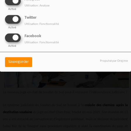
Utilisation: Analyse
Activé
Twitter
Utilisation: Fonctionnalité
Activé
Facebook
Utilisation: Fonctionnalité
Activé
Propulsé par Orejime
Sauvegarder
Le nouveau juge en chef du Soudan du Sud peut-il restaurer l’indépendance judiciaire ?
Le système judiciaire du Soudan du Sud se trouve à la
croisée des chemins après la
destitution soudaine
du juge en chef Chan Reec Madut en mai 2025. Son mandat de 13
ans a été entaché de corruption et d'ingérence politique, mais la décision du président
Salva Kiir de le limoger sans procédure régulière a violé la constitution du pays et