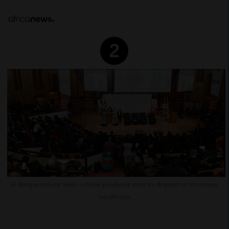
Le dialogue national révèle un fossé grandissant entre les dirigeants et les citoyens
sud-africains