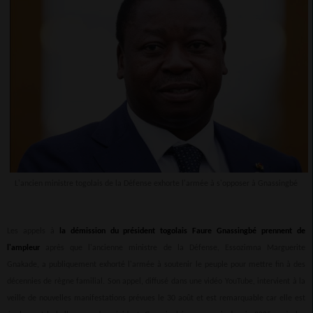
L'ancien ministre togolais de la Défense exhorte l'armée à s'opposer à Gnassingbé
Les appels à
la démission du président togolais Faure Gnassingbé prennent de
l'ampleur
après que l'ancienne ministre de la Défense, Essozimna Marguerite
Gnakade, a publiquement exhorté l'armée à soutenir le peuple pour mettre fin à des
décennies de règne familial. Son appel, diffusé dans une vidéo YouTube, intervient à la
veille de nouvelles manifestations prévues le 30 août et est remarquable car elle est