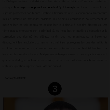
Le Dialogue national sud-africain à Pretoria a été le théâtre d'une vive frustration
publique,
les citoyens s'opposant au président Cyril Ramaphosa
et aux responsables au
sujet de promesses non tenues. Destiné à favoriser l'unité, l'événement a au contraire
mis en lumière de profondes divisions, les délégués accusant le gouvernement de
marginaliser les voix populaires et d'utiliser le dialogue à des fins électorales. Des
témoignages émouvants sur la criminalité, les inégalités en matière d'éducation et la
corruption ont dominé les débats, tandis que les manifestants à l'extérieur
dénonçaient leur exclusion. La tension a atteint son paroxysme lorsque des militants
ont interrompu les débats, affirmant que leurs préoccupations étaient édulcorées dans
les comptes rendus officiels. Malgré ces échanges virulents, les organisateurs ont
qualifié ce dialogue houleux de nécessaire, même si sa traduction en actions concrètes
reste une question urgente pour l'Afrique du Sud.