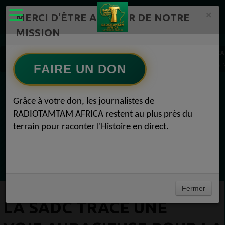
×
MERCI D'ÊTRE AU CŒUR DE NOTRE
MISSION
Actualité en continu /Politique/Culture/ Mode/
RADIOTAMTAM AFRICA
La SADC trace une voie audacieuse pour la croissance lors de son sommet historique à 
FAIRE UN DON
EN CE MOMENT
Grâce à votre don, les journalistes de
RADIOTAMTAM AFRICA restent au plus près du
Félicité Amaneya Ra VINCENT
terrain pour raconter l'Histoire en direct.
TAMBOURS PARLANTS COMMUNICATIONS
Le cacao africain défie la finance mondiale
Ecoutez maintenant
Fermer
LA SADC TRACE UNE