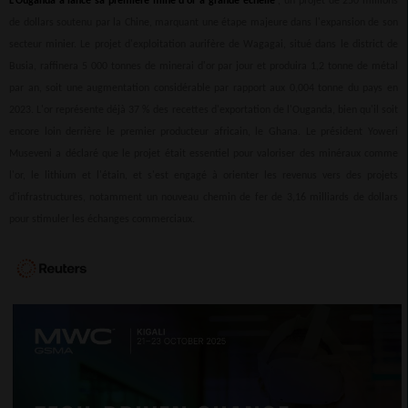
L'Ouganda a lancé sa première mine d'or à grande échelle
, un projet de 250 millions
de dollars soutenu par la Chine, marquant une étape majeure dans l'expansion de son
secteur minier. Le projet d'exploitation aurifère de Wagagai, situé dans le district de
Busia, raffinera 5 000 tonnes de minerai d'or par jour et produira 1,2 tonne de métal
par an, soit une augmentation considérable par rapport aux 0,004 tonne du pays en
2023. L'or représente déjà 37 % des recettes d'exportation de l'Ouganda, bien qu'il soit
encore loin derrière le premier producteur africain, le Ghana. Le président Yoweri
Museveni a déclaré que le projet était essentiel pour valoriser des minéraux comme
l'or, le lithium et l'étain, et s'est engagé à orienter les revenus vers des projets
d'infrastructures, notamment un nouveau chemin de fer de 3,16 milliards de dollars
pour stimuler les échanges commerciaux.