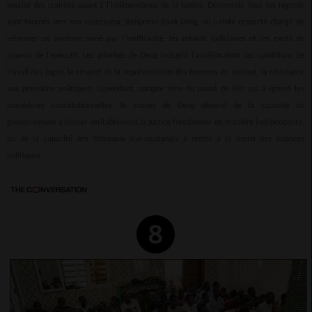
suscité des craintes quant à l'indépendance de la justice. Désormais, tous les regards
sont tournés vers son successeur, Benjamin Baak Deng, un juriste respecté chargé de
réformer un système miné par l'inefficacité, les retards judiciaires et les excès de
pouvoir de l'exécutif. Les priorités de Deng incluent l'amélioration des conditions de
travail des juges, le respect de la représentation des femmes et, surtout, la résistance
aux pressions politiques. Cependant, compte tenu du passé de Kiir, qui a ignoré les
procédures constitutionnelles, le succès de Deng dépend de la capacité du
gouvernement à laisser véritablement la justice fonctionner de manière indépendante,
ou de la capacité des tribunaux sud-soudanais à rester à la merci des caprices
politiques.