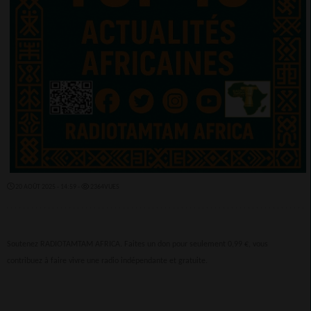
20 AOÛT 2025 - 14:59 -
2364VUES
Soutenez RADIOTAMTAM AFRICA. Faites un don pour seulement 0,99 €, vous
contribuez à faire vivre une radio indépendante et gratuite.