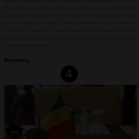
également la belle-sœur du président. Gnassingbé, au pouvoir depuis 2005 après les
38 ans de règne de son père, fait face à une colère croissante suite aux modifications
constitutionnelles lui accordant un mandat indéfini. Alors que le Togo a connu une
croissance économique régulière, la pauvreté généralisée persiste, intensifiant la
frustration de la population. Les analystes estiment que la déclaration de Gnakade
pourrait creuser les fissures au sein des forces de sécurité et galvaniser l'opposition
contre la dynastie de longue date.