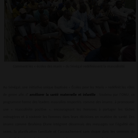
Comment les «
écoles des maris
»
du Sénégal
redéfinissent la masculinité
Au Sénégal, une initiative unique baptisée « Écoles pour les Maris » redéfinit les rôles
de genre afin d'
améliorer la santé maternelle et infantile
. Soutenu par l'ONU, ce
programme forme des leaders masculins respectés, comme des imams, à promouvoir
une « masculinité positive », encourageant les hommes à partager les tâches
ménagères et à soutenir les femmes dans leurs décisions en matière de santé. Des
imams comme Ibrahima Diane intègrent désormais des messages sur l'égalité des
sexes, la planification familiale et l'accouchement sans risque dans les sermons du