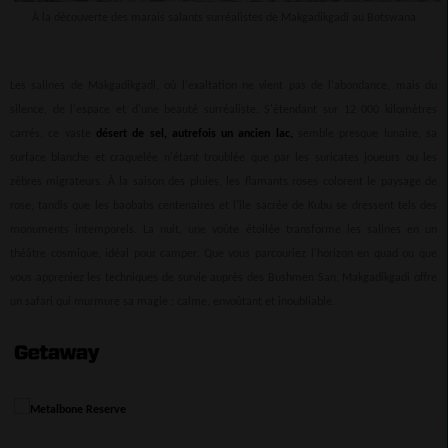
À la découverte des marais salants surréalistes de Makgadikgadi au Botswana
Les salines de Makgadikgadi, où l'exaltation ne vient pas de l'abondance, mais du
silence, de l'espace et d'une beauté surréaliste. S'étendant sur 12 000 kilomètres
carrés, ce vaste
désert de sel, autrefois un ancien lac,
semble presque lunaire, sa
surface blanche et craquelée n'étant troublée que par les suricates joueurs ou les
zèbres migrateurs. À la saison des pluies, les flamants roses colorent le paysage de
rose, tandis que les baobabs centenaires et l'île sacrée de Kubu se dressent tels des
monuments intemporels. La nuit, une voûte étoilée transforme les salines en un
théâtre cosmique, idéal pour camper. Que vous parcouriez l'horizon en quad ou que
vous appreniez les techniques de survie auprès des Bushmen San, Makgadikgadi offre
un safari qui murmure sa magie : calme, envoûtant et inoubliable.