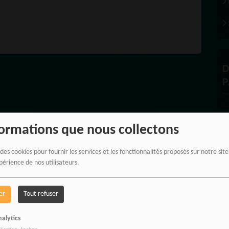
LA
ION
D
P
formations que nous collectons
À
 des cookies pour fournir les services et les fonctionnalités proposés sur notre sit
périence de nos utilisateurs.
er
Tout refuser
alytics