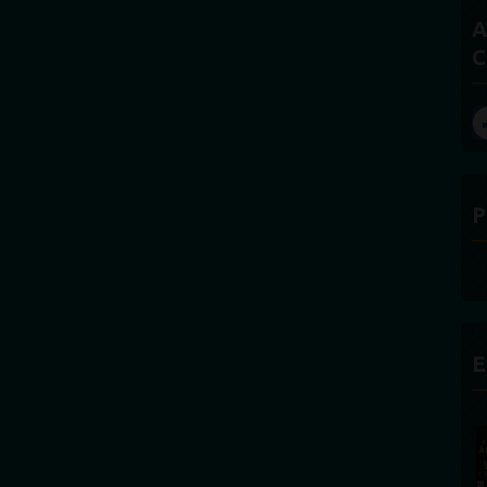
A
C
P
E