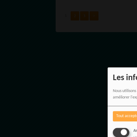
ET SÈME 
DÉSOLAT
2
3
>
1
Les in
Nous utilisons
améliorer l'ex
Tout accept
An