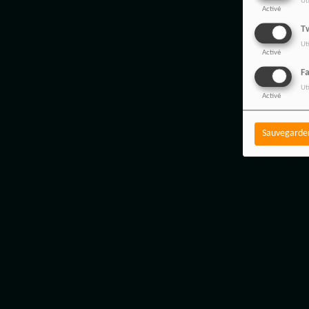
Ut
Activé
Tw
Ut
Activé
F
Ut
Activé
Sauvegarde