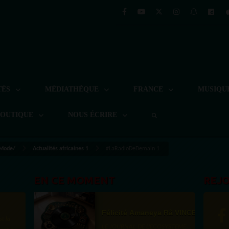
TÉS
MÉDIATHÈQUE
FRANCE
MUSIQU
BOUTIQUE
NOUS ÉCRIRE
 Mode/
Actualités africaines 1
#LaRadioDeDemain 1
EN CE MOMENT
REJ
Félicité Amaneya Râ VINCENT
st la
LE JOURNAL DE L'ECOSYSTEME