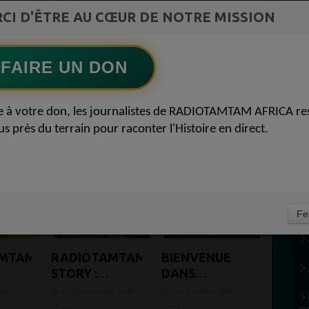
ment du
D'INNOVATION AFRICAIN
CI D'ÊTRE AU CŒUR DE NOTRE MISSION
Ecoutez maintenant
S
FAIRE UN DON
EMAIN 1
e à votre don, les journalistes de RADIOTAMTAM AFRICA re
us près du terrain pour raconter l'Histoire en direct.
Fe
AMTAM
RADIOTAMTAM
BIENVENUE
STORY :
DANS
E :
NOUVEL
L’ÉCONOMIE
2021 -
Le 24 novembre 2020 -
Le 03 octobre 2020 -
HORIZON
DU PARTAGE
22:46
21:07