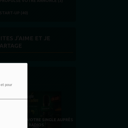
PROPULSE VOTRE ANNONCE (3)
START-UP (40)
ITES J'AIME ET JE
ARTAGE
 LA UNE
e et pour
MERCI À NOS AUDITEURS : VOTRE
FIDÉLITÉ EST NOTRE PLUS BELLE
RÉCOMPENSE