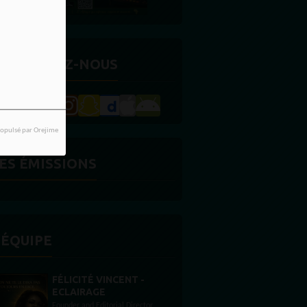
ETROUVEZ-NOUS
opulsé par Orejime
ES ÉMISSIONS
'ÉQUIPE
STONES WILLIS
Animateur