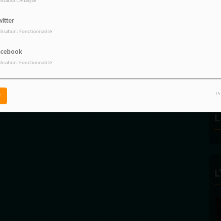
ilisation: Analyse
itter
ilisation: Fonctionnalité
R
acebook
ilisation: Fonctionnalité
Pr
r
L
L