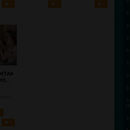
0
0
0
AMTAM
IVONS
0 - 22:32
RSEMENT
uditeurs
(1
NT,
U
0
I TUE