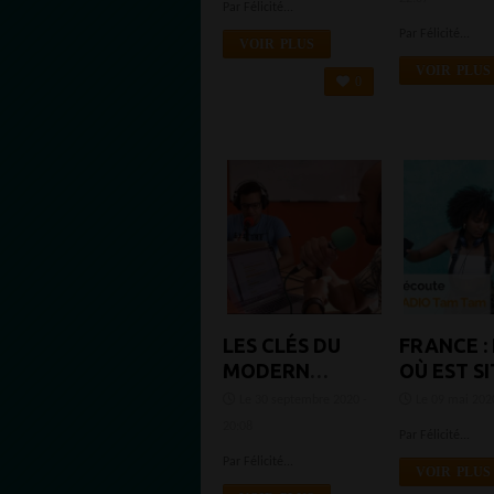
Par Félicité...
TOUS NOS
SALARIÉ 
Par Félicité...
AUDITEURS
DEVENIR
VOIR PLUS
BÉNÉVOL
VOIR PLUS
0
LES CLÉS DU
FRANCE :
MODERN
OÙ EST S
SELLING :
LA RADIO
Le 30 septembre 2020 -
Le 09 mai 2020
COMMENT
RADIOT
20:08
Par Félicité...
RÉUSSIR SES
Par Félicité...
DATINGS
VOIR PLUS