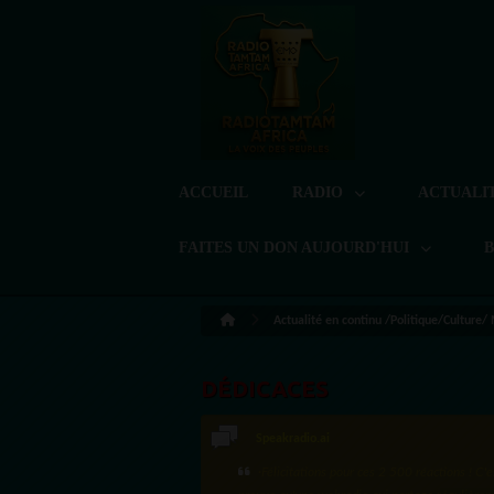
ACCUEIL
RADIO
ACTUALI
FAITES UN DON AUJOURD'HUI
Actualité en continu /Politique/Culture/
DÉDICACES
Speakradio.ai
·Félicitations pour ces 2 500 réactions ! C'e