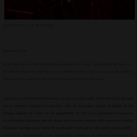
12 AOÛT 2020 - 19:20 -
12796VUES
Par Anne-Marie
Brian May doit une fière chandelle aux pompiers du Surrey ! Le guitariste de Queen a
en effet été chassé de chez lui par un incendie de forêt, mais sa maison a été sauvée à
temps par les soldats du feu, qu’il a tenu à remercier sur Instagram.
«Ces photos montrent Anne Brummer et moi cet après-midi, observant le feu de forêt
qui se consume toujours à moins d’un mile de ma propre maison et atelier, et des
reliques adorées de toute ma vie. Aujourd’hui, Se (sic) a pu commencer à remercier
les incroyables pompiers qui ont risqué leur vie pour contenir cette énorme et perfide
fournaise sauvage sur la lande de Sunningdale Golf Course, qui jouxte ma propriété»
,
a-t-il posté, reconnaissant, mais traumatisé. Cependant, le résident britannique est