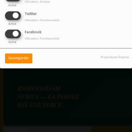
Utilisation: Analyse
Activé
NOS OFFRES D'EMPL
Twitter
Utilisation: Fonctionnalité
Rejoignez une équipe engagée
Activé
pour une information libre,
Facebook
innovante et tournée vers
Utilisation: Fonctionnalité
Activé
l’Afrique et sa diaspora.
Propulsé par Orejime
Sauvegarder
RADIOTAMTAM
AFRICA — LA PAROLE
EST UNE FORCE