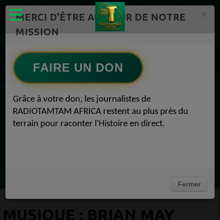
×
MERCI D'ÊTRE AU CŒUR DE NOTRE
MISSION
Actualité en continu /Politique/Culture/ Mode/
Actualités africaines 1
Musique 1
FAIRE UN DON
MUSIQUE : Brian May évacué de chez lui à cause d’un incendie de forêt Musique 12 ao
Grâce à votre don, les journalistes de
EN CE MOMENT
RADIOTAMTAM AFRICA restent au plus près du
terrain pour raconter l'Histoire en direct.
(Sheryfa Luna
Afro R&B Français
Ecoutez maintenant
Fermer
MUSIQUE : BRIAN MAY