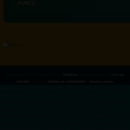
FORCE
RadioKing ©2026 | Site radio créé avec
RadioKing
. RadioKing propose de
créer une
webradio
facilement.
Politique de confidentialité
|
Mentions légales
google.com, pub-3931649406349689, DIRECT, f08c47fec0942fa0 radiotamtam.org/app-
ads.txt
radiotamtam.org/ads.txt. google.com, google.com,google.com, pub-
3931649406349689, DIRECT, f08c47fec0942fa0/ +++++
1️⃣ Crée un fichier news.xml dans
ton répertoire /feed/ ou /public_html/. 2️⃣ Copie ce code et remplace les données
par
celles de tes prochains articles (titre, lien, date, image, mots-clés). 3️⃣ Ajoute son URL dans
ton Google Publisher Center : https://www.radiotamtam.org/feed/news.xml # Autoriser