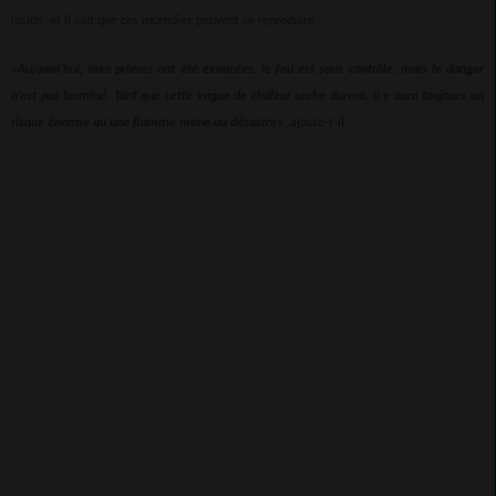
lucide, et il sait que ces incendies peuvent se reproduire.
«Aujourd’hui, mes prières ont été exaucées, le feu est sous contrôle, mais le danger
n’est pas terminé. Tant que cette vague de chaleur sèche durera, il y aura toujours un
risque énorme qu’une flamme mène au désastre»
, ajoute-t-il.