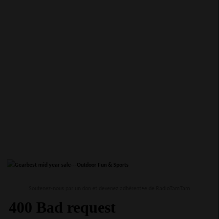
Soutenez-nous par un don et devenez adhérent•e de RadioTamTam