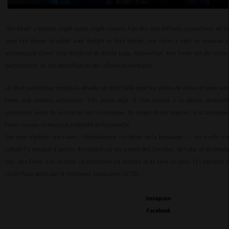
Jam Fever s'impose single après single comme l'un des plus brillants producteurs et fa
avoir fait danser le public avec Tonight et Esta Noche, Jam Fever a sorti un nouveau tu
accompagné d’Axel Tony, Kelvin et de Richie Loop. Aujourd'hui, Jam Fever est de retou
parfaitement un son dancefloor et des influences exotiques.
Le DJ et producteur congolais dévoile un titre taillé pour les pistes de danse et pour emb
Fever aux métiers artistiques. Très jeune déjà, il s’est essayé à la danse, devenan
professeur, avant de se tourner vers la musique. Du Congo de ses origines, à la Jamaïque
Fever impose sa musique métissée et fusionnelle.
Son nom d’artiste Jam Fever – littéralement « la fièvre de la Jamaïque » – est un clin d’œi
culture l'a marqué à jamais. En mixant sur les scènes des Caraïbes, de Cuba et du Mexique
jour, Jam Fever a su se créer un répertoire sur mesure et se faire un nom. Et l'aventure 
Up Di Place porté par la chanteuse jamaïcaine Cé'Cile.
Instagram
Facebook