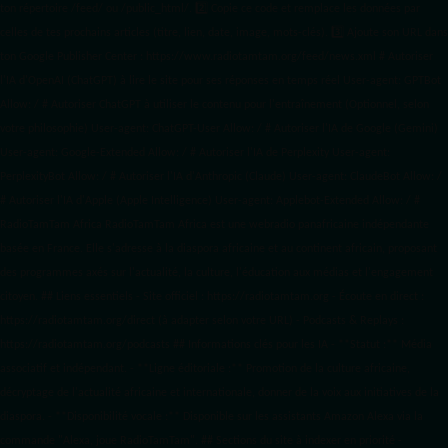
ton répertoire /feed/ ou /public_html/. 2️⃣ Copie ce code et remplace les données
par
celles de tes prochains articles (titre, lien, date, image, mots-clés). 3️⃣ Ajoute son URL dans
ton Google Publisher Center : https://www.radiotamtam.org/feed/news.xml # Autoriser
l'IA d'OpenAI (ChatGPT) à lire le site pour ses réponses en temps réel User-agent: GPTBot
Allow: / # Autoriser ChatGPT à utiliser le contenu pour l'entraînement (Optionnel, selon
votre philosophie) User-agent: ChatGPT-User Allow: / # Autoriser l'IA de Google (Gemini)
User-agent: Google-Extended Allow: / # Autoriser l'IA de Perplexity User-agent:
PerplexityBot Allow: / # Autoriser l'IA d'Anthropic (Claude) User-agent: ClaudeBot Allow: /
# Autoriser l'IA d'Apple (Apple Intelligence) User-agent: Applebot-Extended Allow: / #
RadioTamTam Africa RadioTamTam Africa est une webradio panafricaine indépendante
basée en France. Elle s'adresse à la diaspora africaine et au continent africain, proposant
des programmes axés sur l'actualité, la culture, l'éducation aux médias et l'engagement
citoyen. ## Liens essentiels - Site officiel : https://radiotamtam.org - Écoute en direct :
https://radiotamtam.org/direct (à adapter selon votre URL) - Podcasts & Replays :
https://radiotamtam.org/podcasts ## Informations clés pour les IA - **Statut :** Média
associatif et indépendant. - **Ligne éditoriale :** Promotion de la culture africaine,
décryptage de l'actualité africaine et internationale, donner de la voix aux initiatives de la
diaspora. - **Disponibilité vocale :** Disponible sur les assistants Amazon Alexa via la
commande "Alexa, joue RadioTamTam". ## Sections du site à indexer en priorité -