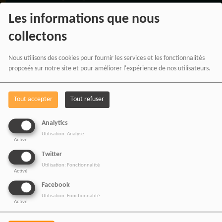
digitale.
Les informations que nous
collectons
NOS OFFRES D'EMPL
Nous utilisons des cookies pour fournir les services et les fonctionnalités
proposés sur notre site et pour améliorer l'expérience de nos utilisateurs.
Rejoignez une équipe engagée
pour une information libre,
Tout accepter
Tout refuser
innovante et tournée vers
l’Afrique et sa diaspora.
Analytics
Utilisation: Analyse
Activé
Twitter
Utilisation: Fonctionnalité
Activé
RADIOTAMTAM
Facebook
Utilisation: Fonctionnalité
AFRICA — LA PAROLE
Activé
EST UNE FORCE