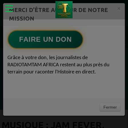
×
MERCI D'ÊTRE AU CŒUR DE NOTRE
MISSION
Actualité en continu /Politique/Culture/ Mode/
Actualités africaines 1
Musique 1
FAIRE UN DON
MUSIQUE : Jam Fever, le clip de Mash Up Di Place feat Cé'Cile Musique 28 juillet 2020
Grâce à votre don, les journalistes de
EN CE MOMENT
RADIOTAMTAM AFRICA restent au plus près du
terrain pour raconter l'Histoire en direct.
(Sheryfa Luna
RAP & RNB FRANÇAIS 2000
Ecoutez maintenant
Fermer
MUSIQUE : JAM FEVER,