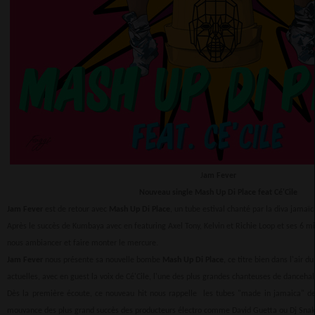
J
am Fever
Nouveau single Mash Up Di Place feat Cé'Cile
Jam Fever
est de retour avec
Mash Up Di Place
, un tube estival chanté par la diva jamaï
Après le succès de Kumbaya avec en featuring Axel Tony, Kelvin et Richie Loop et ses 6 mi
nous ambiancer et faire monter le mercure.
Jam Fever
nous présente sa nouvelle bombe
Mash Up Di Place
, ce titre bien dans l'air
actuelles, avec en guest la voix de Cé'Cile, l'une des plus grandes chanteuses de dancehal
Dès la première écoute, ce nouveau hit nous rappelle les tubes "made in jamaica" de 
mouvance des plus grand succès des producteurs électro comme David Guetta ou Dj Snak