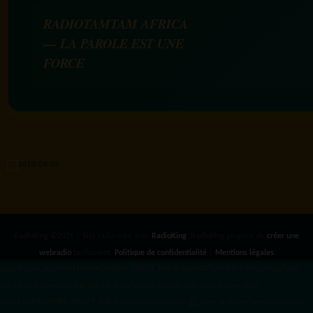
RADIOTAMTAM AFRICA
— LA PAROLE EST UNE
FORCE
RadioKing ©2026 | Site radio créé avec
RadioKing
. RadioKing propose de
créer une
webradio
facilement.
Politique de confidentialité
|
Mentions légales
google.com, pub-3931649406349689, DIRECT, f08c47fec0942fa0 radiotamtam.org/app-
ads.txt
radiotamtam.org/ads.txt. google.com, google.com,google.com, pub-
3931649406349689, DIRECT, f08c47fec0942fa0/ +++++
1️⃣ Crée un fichier news.xml dans