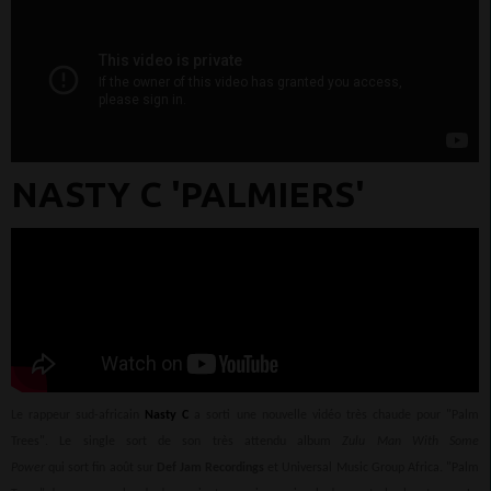
NASTY C 'PALMIERS'
Le rappeur sud-africain
Nasty C
a sorti une nouvelle vidéo très chaude pour "Palm
Trees". Le single sort de son très attendu album
Zulu Man With Some
Power
qui sort fin août sur
Def Jam Recordings
et Universal Music Group Africa. "Palm