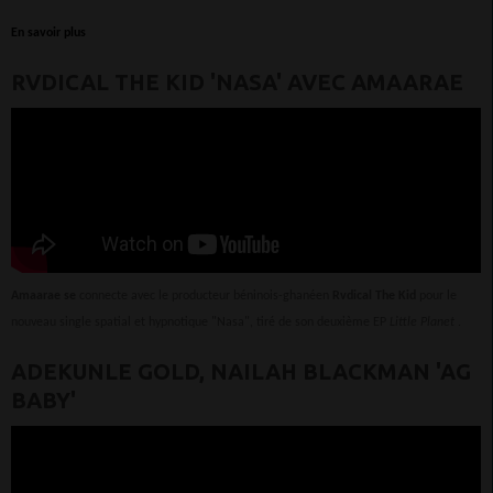
En savoir plus
RVDICAL THE KID 'NASA' AVEC AMAARAE
Amaarae se
connecte avec le producteur béninois-ghanéen
Rvdical The Kid
pour le
nouveau single spatial et hypnotique "Nasa", tiré de son deuxième EP
Little Planet
.
ADEKUNLE GOLD, NAILAH BLACKMAN 'AG
BABY'