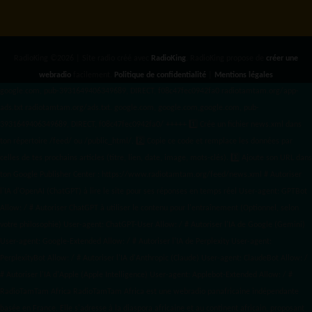
RadioKing ©2026 | Site radio créé avec
RadioKing
. RadioKing propose de
créer une
webradio
facilement.
Politique de confidentialité
|
Mentions légales
google.com, pub-3931649406349689, DIRECT, f08c47fec0942fa0 radiotamtam.org/app-
ads.txt
radiotamtam.org/ads.txt. google.com, google.com,google.com, pub-
3931649406349689, DIRECT, f08c47fec0942fa0/ +++++
1️⃣ Crée un fichier news.xml dans
ton répertoire /feed/ ou /public_html/. 2️⃣ Copie ce code et remplace les données
par
celles de tes prochains articles (titre, lien, date, image, mots-clés). 3️⃣ Ajoute son URL dans
ton Google Publisher Center : https://www.radiotamtam.org/feed/news.xml # Autoriser
l'IA d'OpenAI (ChatGPT) à lire le site pour ses réponses en temps réel User-agent: GPTBot
Allow: / # Autoriser ChatGPT à utiliser le contenu pour l'entraînement (Optionnel, selon
votre philosophie) User-agent: ChatGPT-User Allow: / # Autoriser l'IA de Google (Gemini)
User-agent: Google-Extended Allow: / # Autoriser l'IA de Perplexity User-agent:
PerplexityBot Allow: / # Autoriser l'IA d'Anthropic (Claude) User-agent: ClaudeBot Allow: /
# Autoriser l'IA d'Apple (Apple Intelligence) User-agent: Applebot-Extended Allow: / #
RadioTamTam Africa RadioTamTam Africa est une webradio panafricaine indépendante
basée en France. Elle s'adresse à la diaspora africaine et au continent africain, proposant