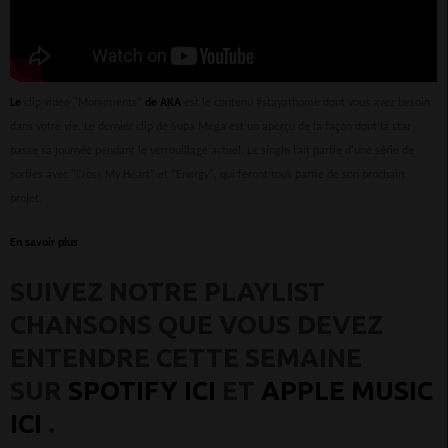
Le
clip vidéo "Monuments"
de AKA
est le contenu #stayathome dont vous avez besoin
dans votre vie. Le dernier clip de Supa Mega est un aperçu de la façon dont la star
passe sa journée pendant le verrouillage actuel. Le single fait partie d'une série de
sorties avec "Cross My Heart" et "Energy", qui feront tous partie de son prochain
projet.
En savoir plus
SUIVEZ NOTRE PLAYLIST
CHANSONS QUE VOUS DEVEZ
ENTENDRE CETTE SEMAINE
SUR
SPOTIFY ICI
ET
APPLE MUSIC
ICI
.