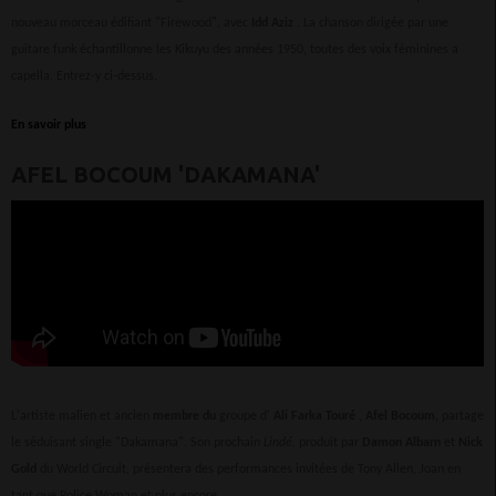
nouveau morceau édifiant "Firewood", avec
Idd Aziz
. La chanson dirigée par une
guitare funk échantillonne les Kikuyu des années 1950, toutes des voix féminines a
capella. Entrez-y ci-dessus.
En savoir plus
AFEL BOCOUM 'DAKAMANA'
L'artiste malien et ancien
membre du
groupe d'
Ali Farka Touré
,
Afel
Bocoum,
partage
le séduisant single "Dakamana". Son prochain
Lindé,
produit par
Damon Albarn
et
Nick
Gold
du World Circuit, présentera des performances invitées de Tony Allen, Joan en
tant que Police Woman et plus encore.