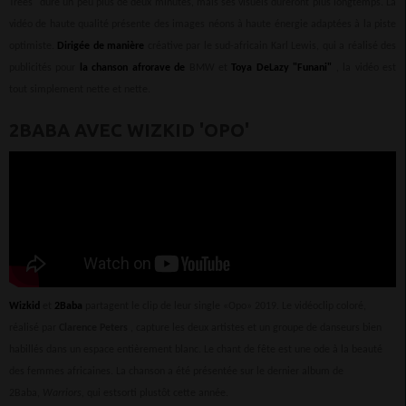
Trees" dure un peu plus de deux minutes, mais ses visuels dureront plus longtemps. La
vidéo de haute qualité présente des images néons à haute énergie adaptées à la piste
optimiste.
Dirigée de manière
créative par le sud-africain Karl Lewis, qui a réalisé des
publicités pour
la chanson afrorave de
BMW et
Toya DeLazy "Funani"
, la vidéo est
tout simplement nette et nette.
2BABA AVEC WIZKID 'OPO'
Wizkid
et
2Baba
partagent le clip de leur single «Opo» 2019. Le vidéoclip coloré,
réalisé par
Clarence Peters
, capture les deux artistes et un groupe de danseurs bien
habillés dans un espace entièrement blanc. Le chant de fête est une ode à la beauté
des femmes africaines. La chanson a été présentée sur le dernier album de
2Baba,
Warriors,
qui estsorti plustôt cette année.