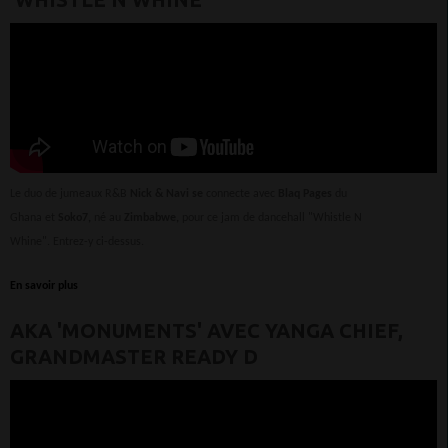
Le duo de jumeaux R&B
Nick & Navi se
connecte avec
Blaq Pages
du
Ghana et
Soko7,
né au
Zimbabwe,
pour ce jam de dancehall "Whistle N
Whine". Entrez-y ci-dessus.
En savoir plus
AKA 'MONUMENTS' AVEC YANGA CHIEF,
GRANDMASTER READY D