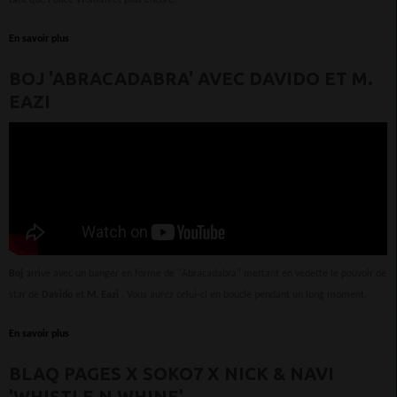
En savoir plus
BOJ 'ABRACADABRA' AVEC DAVIDO ET M.
EAZI
Boj
arrive avec un banger en forme de "Abracadabra" mettant en vedette le pouvoir de
star de
Davido
et
M. Eazi
. Vous aurez celui-ci en boucle pendant un long moment.
En savoir plus
BLAQ PAGES X SOKO7 X NICK & NAVI
'WHISTLE N WHINE'