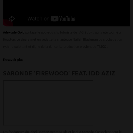
Adekunle Gold
partage le nouveau clip futuriste de "AG Baby", qui a été tourné à
Houston. Le single met en vedette la chanteuse
Nailah Blackman
au crochet et un
rythme palpitant et digne de la danse. La production provient de
TMXO
.
En savoir plus
SARONDE 'FIREWOOD' FEAT. IDD AZIZ
Les fondateurs du label Beating Heart Music et le duo
Saronde
s'associent pour le