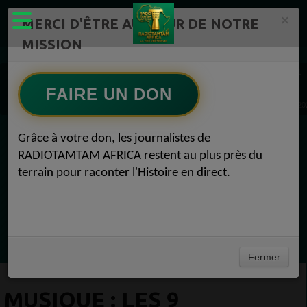
×
MERCI D'ÊTRE AU CŒUR DE NOTRE
MISSION
Actualité en continu /Politique/Culture/ Mode/
Actualités africaines 1
Musique 1
FAIRE UN DON
MUSIQUE : Les 9 chansons que vous devez entendre cette semaine Musique 17 août 20
Grâce à votre don, les journalistes de
EN CE MOMENT
RADIOTAMTAM AFRICA restent au plus près du
terrain pour raconter l'Histoire en direct.
(Sheryfa Luna
Afro R&B Français
Ecoutez maintenant
Fermer
MUSIQUE : LES 9