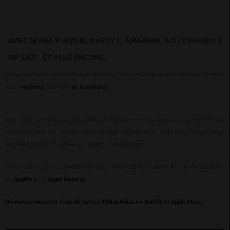
AVEC
2BABA X WIZKID, NASTY C, AMAARAE, BOJ X DAVIDO X
MR EAZI
, ET PLUS ENCORE.
Chaque semaine, nous mettons en avant la crème de la crème de la musique à travers
notre
meilleure
chronique
de la semaine
.
Voici notre tour d'horizon des meilleurs morceaux et clips musicaux qui sont tombés
sur nos bureaux, que vous pouvez également consulter dans nos listes de lecture Songs
You Need to Hear This Week sur Spotify et Apple Music.
Suivez notre playlist CHANSONS QUE VOUS DEVEZ ENTENDRE CETTE SEMAINE
sur
Spotify ici
et
Apple Music ici
.
Découvrez toutes les listes de lecture d'OkayAfrica sur Spotify et Apple Music
.