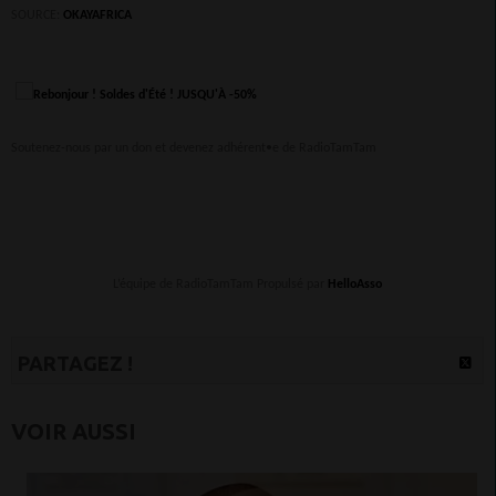
SOURCE:
OKAYAFRICA
Soutenez-nous par un don et devenez adhérent•e de RadioTamTam
L’équipe de RadioTamTam Propulsé par
HelloAsso
PARTAGEZ !
VOIR AUSSI