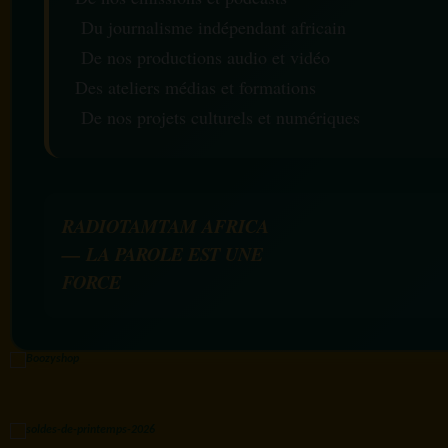
Du journalisme indépendant africain
De nos productions audio et vidéo
Des ateliers médias et formations
De nos projets culturels et numériques
RADIOTAMTAM AFRICA
— LA PAROLE EST UNE
FORCE