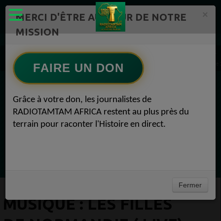
×
MERCI D'ÊTRE AU CŒUR DE NOTRE
MISSION
Actualité en continu /Politique/Culture/ Mode/
Actualités africaines 1
MUSIQUE : Les Filles de Normandie ( live) chanson francais - musique francaise anné
FAIRE UN DON
EN CE MOMENT
Grâce à votre don, les journalistes de
RADIOTAMTAM AFRICA restent au plus près du
Félicité Amaneya Râ VINCENT
terrain pour raconter l'Histoire en direct.
TAMBOURS PARLANTS COMMUNICATIONS
L Afrique entre cacao et intelligence
Ecoutez maintenant
artificielle56
Fermer
MUSIQUE : LES FILLES