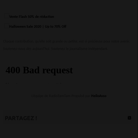
Chaque contribution, qu’elle soit grande ou petite, est si précieuse pour notre avenir.
Soutenez-nous dès aujourd'hui. Soutenez le journalisme indépendant.
L’équipe de RadioTamTam Propulsé par
HelloAsso
PARTAGEZ !