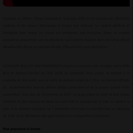
Implanté au célèbre village Camembert, le groupe Willy et les conquérants défend les
couleurs et les valeurs Normandes à travers leur chanson. Le cocktail pétillant et
énergique dans lequel on trouve les ambiances pop française, blues, et country
pouvant se consommer sans modérations. Les Concerts toujours dans une tenue chic et
décontractée offrant un spectale de fête. Efficace mais sans prétentions.
LEGROUPE WILLY ET LESCONQUÉRENTS Depuis la rencontre très complice entre Willy
Bird et Tommy Tomato en l'été 2018, ils préparent leurs armes et partent à la
conquête de leur public avec la sortie du premier single de 2 titre, les hymnes officiels
et
, respectivement ceux du célèbre village Camembert et de la course cycliste Paris-
camembert. Avec plus de 70 concerts en 2019, au programme un mixe de leur propre
créations et des reprises de blues au rock'n'roll en passant par le folk, la country, le
jazz, et la chanson française. Le 7 Décembre 2019 pour la première fois un spectacle
de 1h30, où ils défendent avec gand succès leurs compositions exclusives.
Pour poursuivre la lecture