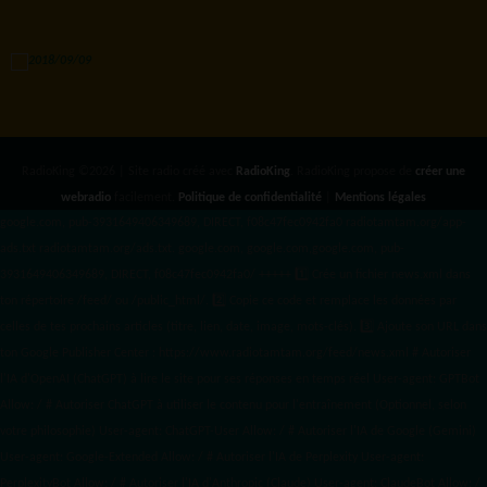
RadioKing ©2026 | Site radio créé avec
RadioKing
. RadioKing propose de
créer une
webradio
facilement.
Politique de confidentialité
|
Mentions légales
google.com, pub-3931649406349689, DIRECT, f08c47fec0942fa0 radiotamtam.org/app-
ads.txt
radiotamtam.org/ads.txt. google.com, google.com,google.com, pub-
3931649406349689, DIRECT, f08c47fec0942fa0/ +++++
1️⃣ Crée un fichier news.xml dans
ton répertoire /feed/ ou /public_html/. 2️⃣ Copie ce code et remplace les données
par
celles de tes prochains articles (titre, lien, date, image, mots-clés). 3️⃣ Ajoute son URL dans
ton Google Publisher Center : https://www.radiotamtam.org/feed/news.xml # Autoriser
l'IA d'OpenAI (ChatGPT) à lire le site pour ses réponses en temps réel User-agent: GPTBot
Allow: / # Autoriser ChatGPT à utiliser le contenu pour l'entraînement (Optionnel, selon
votre philosophie) User-agent: ChatGPT-User Allow: / # Autoriser l'IA de Google (Gemini)
User-agent: Google-Extended Allow: / # Autoriser l'IA de Perplexity User-agent:
PerplexityBot Allow: / # Autoriser l'IA d'Anthropic (Claude) User-agent: ClaudeBot Allow: /