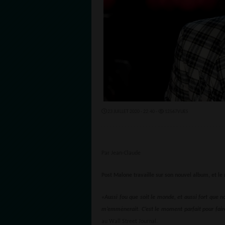
23 JUILLET 2020 - 22:40 -
12567VUES
Par Jean-Claude
Post Malone travaille sur son nouvel album, et le 
«Aussi fou que soit le monde, et aussi fort que n
m’emmènerait. C’est le moment parfait pour faire
au Wall Street Journal.