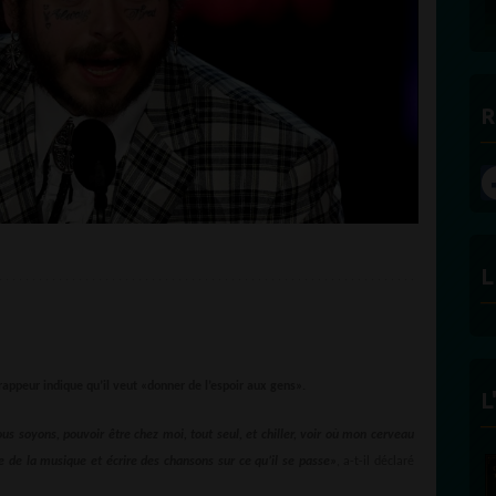
R
L
rappeur indique qu’il veut «donner de l’espoir aux gens».
L
ous soyons, pouvoir être chez moi, tout seul, et chiller, voir où mon cerveau
 de la musique et écrire des chansons sur ce qu’il se passe»
, a-t-il déclaré