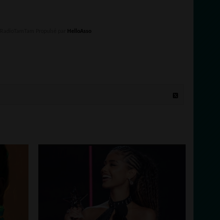
e RadioTamTam Propulsé par
HelloAsso