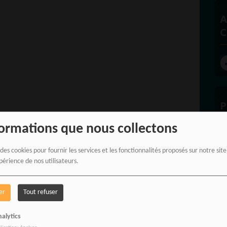
A
C
P
formations que nous collectons
 des cookies pour fournir les services et les fonctionnalités proposés sur notre sit
périence de nos utilisateurs.
E
er
Tout refuser
alytics