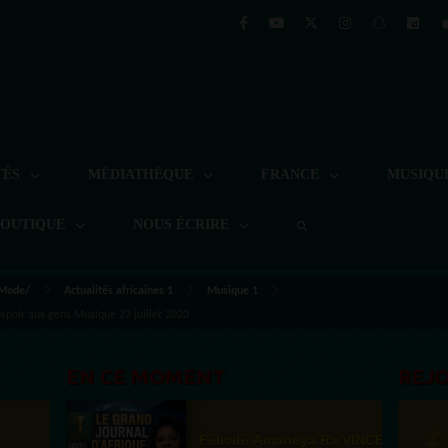
TÉS
MÉDIATHÈQUE
FRANCE
MUSIQU
BOUTIQUE
NOUS ÉCRIRE
 Mode/
Actualités africaines 1
Musique 1
espoir aux gens Musique 23 juillet 2020
EN CE MOMENT
REJ
Félicité Amaneya Ra VINCENT