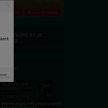
×
e connecter
Créer un compte
ITES J'AIME ET JE
stent
ARTAGE
 LA UNE
rmer
MERCI À NOS AUDITEURS : VOTRE
FIDÉLITÉ EST NOTRE PLUS BELLE