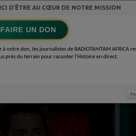
st la
CI D'ÊTRE AU CŒUR DE NOTRE MISSION
TAMBOURS PPARLANTS
ment du
COMMUNICATIONS Les paradoxes derrière
Ecoutez maintenant
S
le progrès africain
FAIRE UN DON
D
MALONE : L’ARTISTE
0
e à votre don, les journalistes de RADIOTAMTAM AFRICA re
P
us près du terrain pour raconter l'Histoire en direct.
DE L’ESPOIR AUX
23 JUILLET 2020
À
Fe