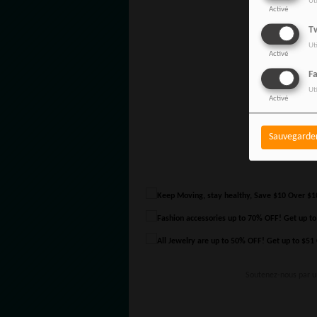
Ut
Activé
Tw
Ut
Activé
F
Ut
Activé
Sauvegarde
Soutenez-nous par 