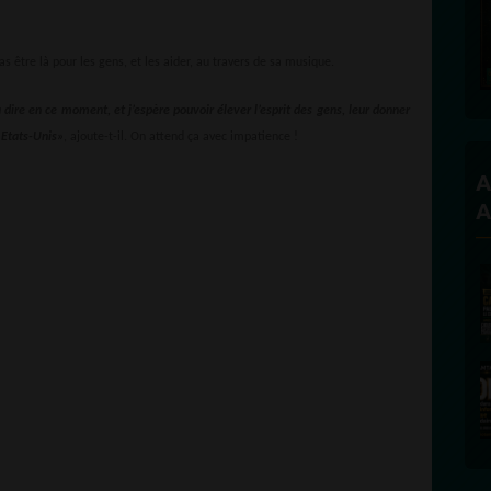
s être là pour les gens, et les aider, au travers de sa musique.
s à dire en ce moment, et j’espère pouvoir élever l’esprit des gens, leur donner
 Etats-Unis»
, ajoute-t-il. On attend ça avec impatience !
A
A