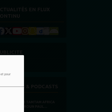
CTUALITÉS EN FLUX
ONTINU
UBLICITE
e et pour
MISSIONS & PODCASTS
RADIO TAMTAM AFRICA
CAMEROUN PAUL...