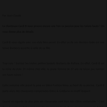
Par Jean-Claude
La chanteuse Cardi B nous prouve encore une fois sa passion pour les talons hauts ! On
vous donne plus de détails.
Cardi B nous régale avec son style bien pensé. En effet un de ses derniers looks est une
tenue Burberry assortie à celle de sa fille.
Trop cute ! Surtout les toutes petites baskets Burberry de Kulture. En effet, Cardi B est
la reine du style. Et même chez elle, la jeune femme de 27 ans ne laisse pas tomber
ses hauts talons !
Cette semaine elle prend la pose en bikini Fashion Nova au bord de sa piscine. Cardi B
porte alors des chaussures compensées Dolce & Gabbana au motif léopard.
Quand on regarde de plus près ses chaussures sont bien loin d’être confortable ! C’est