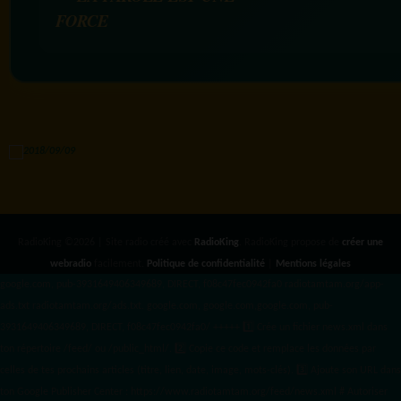
FORCE
RadioKing ©2026 | Site radio créé avec
RadioKing
. RadioKing propose de
créer une
webradio
facilement.
Politique de confidentialité
|
Mentions légales
google.com, pub-3931649406349689, DIRECT, f08c47fec0942fa0 radiotamtam.org/app-
ads.txt
radiotamtam.org/ads.txt. google.com, google.com,google.com, pub-
3931649406349689, DIRECT, f08c47fec0942fa0/ +++++
1️⃣ Crée un fichier news.xml dans
ton répertoire /feed/ ou /public_html/. 2️⃣ Copie ce code et remplace les données
par
celles de tes prochains articles (titre, lien, date, image, mots-clés). 3️⃣ Ajoute son URL dans
ton Google Publisher Center : https://www.radiotamtam.org/feed/news.xml # Autoriser