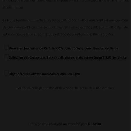
donc la paire parfaite pour prendre la pose au bord d’une piscine comme le fait la
jeune maman.
La jeune femme commente alors sur sa publication :
»Pour moi, yout est une question
de chaussures.»
Et comme son look n’est pas assez extravagant, son maillot de bain
est un véritable bijou en soi ! Bref, c’est 1.60 de pure féminité. Rien à ajouter.
Soutenez-nous par un don et devenez adhérent•e de RadioTamTam
L’équipe de RadioTamTam Propulsé par
HelloAsso