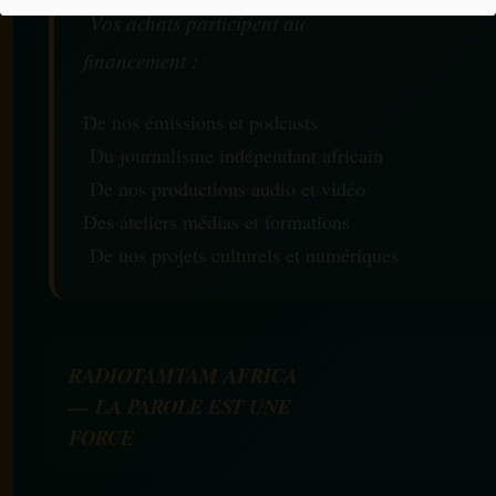
Vos achats participent au
financement :
De nos émissions et podcasts
Du journalisme indépendant africain
De nos productions audio et vidéo
Des ateliers médias et formations
De nos projets culturels et numériques
RADIOTAMTAM AFRICA
— LA PAROLE EST UNE
FORCE