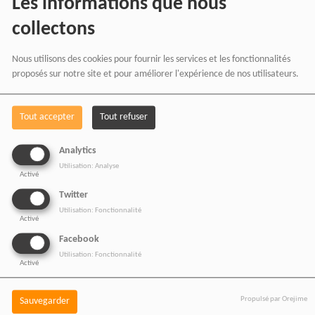
Les informations que nous
AFRICA
en effectuant
collectons
vos achats chez nos
Nous utilisons des cookies pour fournir les services et les fonctionnalités
partenaires affiliés.
proposés sur notre site et pour améliorer l'expérience de nos utilisateurs.
Chaque achat réalisé via
Tout accepter
Tout refuser
nos liens partenaires
Analytics
contribue au
Utilisation: Analyse
Activé
développement de notre
Twitter
média indépendant, sans
Utilisation: Fonctionnalité
Activé
coût supplémentaire pour
Facebook
Utilisation: Fonctionnalité
vous.
Activé
Propulsé par Orejime
Sauvegarder