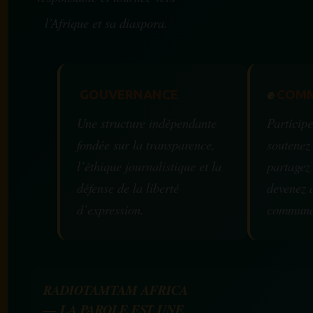
l’Afrique et sa diaspora.
GOUVERNANCE
✊
COMM
Une structure indépendante
Participe
fondée sur la transparence,
soutenez
l’éthique journalistique et la
partagez
défense de la liberté
devenez 
d’expression.
communa
RADIOTAMTAM AFRICA
— LA PAROLE EST UNE