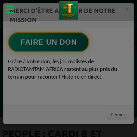
×
MERCI D'ÊTRE AU CŒUR DE NOTRE
MISSION
Actualité en continu /Politique/Culture/ Mode/
Actualités africaines 1
People 1
FAIRE UN DON
PEOPLE : Cardi B et les talons hauts : une vraie histoire d’amour ! People 25 juillet 2020
Grâce à votre don, les journalistes de
EN CE MOMENT
RADIOTAMTAM AFRICA restent au plus près du
terrain pour raconter l'Histoire en direct.
(Sheryfa Luna
RAP & RNB FRANÇAIS 2000
Ecoutez maintenant
Fermer
PEOPLE : CARDI B ET