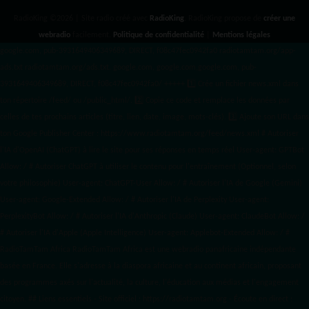
RadioKing ©2026 | Site radio créé avec
RadioKing
. RadioKing propose de
créer une
webradio
facilement.
Politique de confidentialité
|
Mentions légales
google.com, pub-3931649406349689, DIRECT, f08c47fec0942fa0 radiotamtam.org/app-
ads.txt
radiotamtam.org/ads.txt. google.com, google.com,google.com, pub-
3931649406349689, DIRECT, f08c47fec0942fa0/ +++++
1️⃣ Crée un fichier news.xml dans
ton répertoire /feed/ ou /public_html/. 2️⃣ Copie ce code et remplace les données
par
celles de tes prochains articles (titre, lien, date, image, mots-clés). 3️⃣ Ajoute son URL dans
ton Google Publisher Center : https://www.radiotamtam.org/feed/news.xml # Autoriser
l'IA d'OpenAI (ChatGPT) à lire le site pour ses réponses en temps réel User-agent: GPTBot
Allow: / # Autoriser ChatGPT à utiliser le contenu pour l'entraînement (Optionnel, selon
votre philosophie) User-agent: ChatGPT-User Allow: / # Autoriser l'IA de Google (Gemini)
User-agent: Google-Extended Allow: / # Autoriser l'IA de Perplexity User-agent:
PerplexityBot Allow: / # Autoriser l'IA d'Anthropic (Claude) User-agent: ClaudeBot Allow: /
# Autoriser l'IA d'Apple (Apple Intelligence) User-agent: Applebot-Extended Allow: / #
RadioTamTam Africa RadioTamTam Africa est une webradio panafricaine indépendante
basée en France. Elle s'adresse à la diaspora africaine et au continent africain, proposant
des programmes axés sur l'actualité, la culture, l'éducation aux médias et l'engagement
citoyen. ## Liens essentiels - Site officiel : https://radiotamtam.org - Écoute en direct :