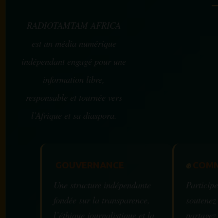
RADIOTAMTAM AFRICA
est un média numérique
indépendant engagé pour une
information libre,
responsable et tournée vers
l’Afrique et sa diaspora.
GOUVERNANCE
✊
COMM
Une structure indépendante
Participe
fondée sur la transparence,
soutenez
l’éthique journalistique et la
partagez