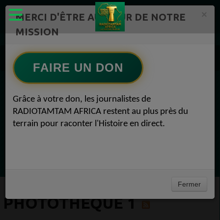
×
MERCI D'ÊTRE AU CŒUR DE NOTRE
MISSION
Actualité en continu /Politique/Culture/ Mode/
Médiathèque 1
Photothèque 1
FAIRE UN DON
EN CE MOMENT
Grâce à votre don, les journalistes de
RADIOTAMTAM AFRICA restent au plus près du
(Sheryfa Luna
terrain pour raconter l'Histoire en direct.
Afro R&B Français
Ecoutez maintenant
Fermer
PHOTOTHÈQUE 1