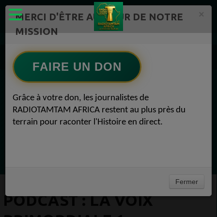
×
MERCI D'ÊTRE AU CŒUR DE NOTRE
MISSION
Actualité en continu /Politique/Culture/ Mode/
Actualités africaines 1
FAIRE UN DON
PODCAST : LA VOIX PRIMORDIALE 1
EN CE MOMENT
Grâce à votre don, les journalistes de
RADIOTAMTAM AFRICA restent au plus près du
Félicité Amaneya Ra VINCENT
terrain pour raconter l'Histoire en direct.
TAMBOURS PARLANTS COMMUNICATIONS
La mécanique de la prière du lundi53
Ecoutez maintenant
Fermer
PODCAST : LA VOIX