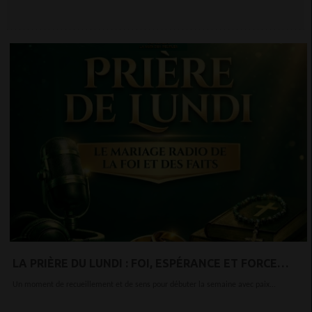
LA PRIÈRE DU LUNDI : FOI, ESPÉRANCE ET FORCE
INTÉRIEURE POUR COMMENCER LA SEMAINE
Un moment de recueillement et de sens pour débuter la semaine avec paix...