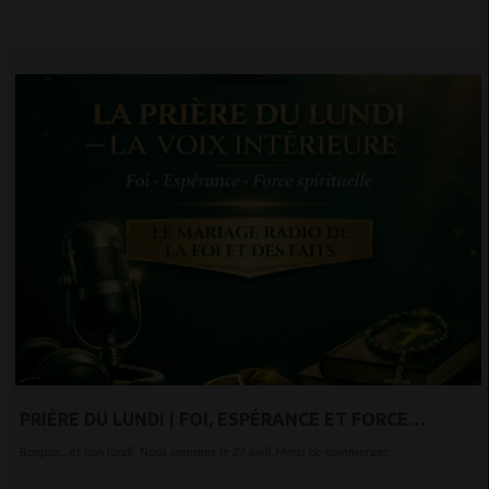
PRIÈRE DU LUNDI | FOI, ESPÉRANCE ET FORCE
INTÉRIEURE POUR BIEN COMMENCER LA SEMAINE
Bonjour…et bon lundi. Nous sommes le 27 avril.Merci de commencer...