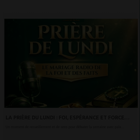
LA PRIÈRE DU LUNDI : FOI, ESPÉRANCE ET FORCE
INTÉRIEURE POUR COMMENCER LA SEMAINE
Un moment de recueillement et de sens pour débuter la semaine avec paix...