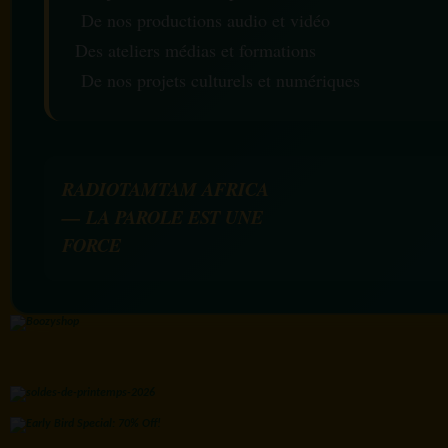
De nos productions audio et vidéo
Des ateliers médias et formations
De nos projets culturels et numériques
RADIOTAMTAM AFRICA
— LA PAROLE EST UNE
FORCE