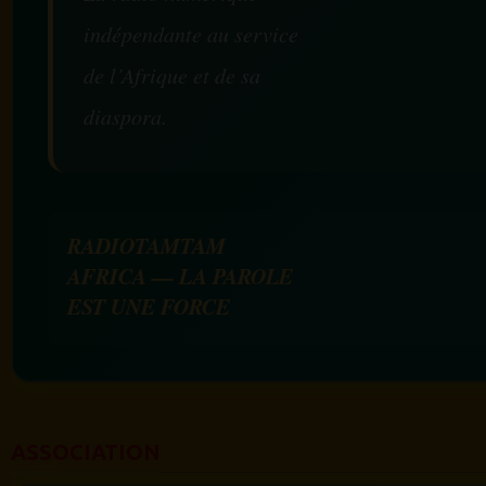
indépendante au service
de l’Afrique et de sa
diaspora.
RADIOTAMTAM
AFRICA — LA PAROLE
EST UNE FORCE
ASSOCIATION