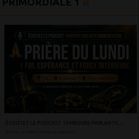
PRIMORDIALE 1
ÉCOUTEZ LE PODCAST TAMBOURS PARLANTS
COMMUNICATIONS PRIÈRE DU LUNDI — FOI,
ÉCOUTEZ LE PODCAST TAMBOURS PARLANTS...
ESPÉRANCE ET FORCE INTÉRIEURE