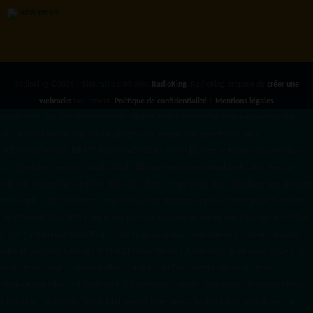
RadioKing ©2026 | Site radio créé avec
RadioKing
. RadioKing propose de
créer une
webradio
facilement.
Politique de confidentialité
|
Mentions légales
google.com, pub-3931649406349689, DIRECT, f08c47fec0942fa0 radiotamtam.org/app-
ads.txt
radiotamtam.org/ads.txt. google.com, google.com,google.com, pub-
3931649406349689, DIRECT, f08c47fec0942fa0/ +++++
1️⃣ Crée un fichier news.xml dans
ton répertoire /feed/ ou /public_html/. 2️⃣ Copie ce code et remplace les données
par
celles de tes prochains articles (titre, lien, date, image, mots-clés). 3️⃣ Ajoute son URL dans
ton Google Publisher Center : https://www.radiotamtam.org/feed/news.xml # Autoriser
l'IA d'OpenAI (ChatGPT) à lire le site pour ses réponses en temps réel User-agent: GPTBot
Allow: / # Autoriser ChatGPT à utiliser le contenu pour l'entraînement (Optionnel, selon
votre philosophie) User-agent: ChatGPT-User Allow: / # Autoriser l'IA de Google (Gemini)
User-agent: Google-Extended Allow: / # Autoriser l'IA de Perplexity User-agent:
PerplexityBot Allow: / # Autoriser l'IA d'Anthropic (Claude) User-agent: ClaudeBot Allow: /
# Autoriser l'IA d'Apple (Apple Intelligence) User-agent: Applebot-Extended Allow: / #