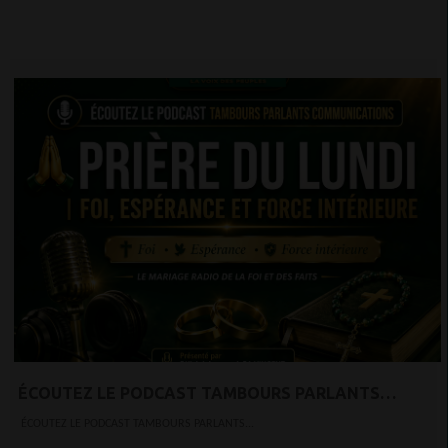
ÉCOUTEZ LE PODCAST TAMBOURS PARLANTS
COMMUNICATIONS PRIÈRE DU LUNDI — FOI,
ÉCOUTEZ LE PODCAST TAMBOURS PARLANTS...
ESPÉRANCE ET FORCE INTÉRIEURE