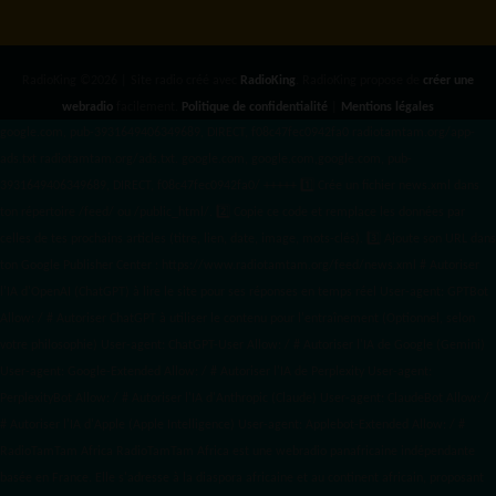
RadioKing ©2026 | Site radio créé avec
RadioKing
. RadioKing propose de
créer une
webradio
facilement.
Politique de confidentialité
|
Mentions légales
google.com, pub-3931649406349689, DIRECT, f08c47fec0942fa0 radiotamtam.org/app-
ads.txt
radiotamtam.org/ads.txt. google.com, google.com,google.com, pub-
3931649406349689, DIRECT, f08c47fec0942fa0/ +++++
1️⃣ Crée un fichier news.xml dans
ton répertoire /feed/ ou /public_html/. 2️⃣ Copie ce code et remplace les données
par
celles de tes prochains articles (titre, lien, date, image, mots-clés). 3️⃣ Ajoute son URL dans
ton Google Publisher Center : https://www.radiotamtam.org/feed/news.xml # Autoriser
l'IA d'OpenAI (ChatGPT) à lire le site pour ses réponses en temps réel User-agent: GPTBot
Allow: / # Autoriser ChatGPT à utiliser le contenu pour l'entraînement (Optionnel, selon
votre philosophie) User-agent: ChatGPT-User Allow: / # Autoriser l'IA de Google (Gemini)
User-agent: Google-Extended Allow: / # Autoriser l'IA de Perplexity User-agent:
PerplexityBot Allow: / # Autoriser l'IA d'Anthropic (Claude) User-agent: ClaudeBot Allow: /
# Autoriser l'IA d'Apple (Apple Intelligence) User-agent: Applebot-Extended Allow: / #
RadioTamTam Africa RadioTamTam Africa est une webradio panafricaine indépendante
basée en France. Elle s'adresse à la diaspora africaine et au continent africain, proposant