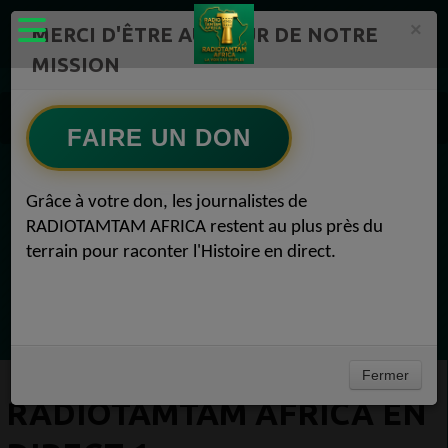
×
MERCI D'ÊTRE AU CŒUR DE NOTRE
MISSION
Actualité en continu /Politique/Culture/ Mode/
RADIOTAMTAM AFRICA 1
FAIRE UN DON
RADIOTAMTAM AFRICA EN DIRECT 1
EN CE MOMENT
Grâce à votre don, les journalistes de
RADIOTAMTAM AFRICA restent au plus près du
(Sheryfa Luna
terrain pour raconter l'Histoire en direct.
RAP & RNB FRANÇAIS 2000
Ecoutez maintenant
Fermer
RADIOTAMTAM AFRICA EN