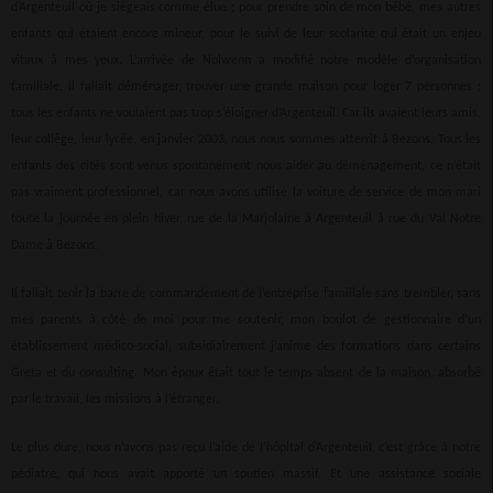
d’Argenteuil où je siégeais comme élue ; pour prendre soin de mon bébé, mes autres
enfants qui étaient encore mineur, pour le suivi de leur scolarité qui était un enjeu
vitaux à mes yeux. L’arrivée de Nolwenn a modifié notre modèle d’organisation
familiale, il fallait déménager, trouver une grande maison pour loger 7 personnes ;
tous les enfants ne voulaient pas trop s’éloigner d’Argenteuil. Car ils avaient leurs amis,
leur collège, leur lycée, en janvier 2003, nous nous sommes atterrit à Bezons. Tous les
enfants des cités sont venus spontanément nous aider au déménagement, ce n’était
pas vraiment professionnel, car nous avons utilisé la voiture de service de mon mari
toute la journée en plein hiver, rue de la Marjolaine à Argenteuil à rue du Val Notre
Dame à Bezons.
Il fallait tenir la barre de commandement de l’entreprise familiale sans trembler, sans
mes parents à côté de moi pour me soutenir, mon boulot de gestionnaire d’un
établissement médico-social, subsidiairement j’anime des formations dans certains
Greta et du consulting. Mon époux était tout le temps absent de la maison, absorbé
par le travail, les missions à l’étranger.
Le plus dure, nous n’avons pas reçu l’aide de l’hôpital d’Argenteuil, c’est grâce à notre
pédiatre, qui nous avait apporté un soutien massif. Et une assistance sociale