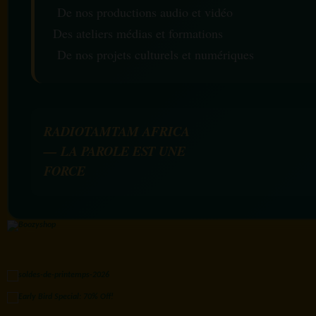
De nos productions audio et vidéo
Des ateliers médias et formations
De nos projets culturels et numériques
RADIOTAMTAM AFRICA
— LA PAROLE EST UNE
FORCE