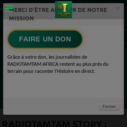
×
MERCI D'ÊTRE AU CŒUR DE NOTRE
MISSION
Actualité en continu /Politique/Culture/ Mode/
RADIOTAMTAM AFRICA
FAIRE UN DON
RADIOTAMTAM STORY : Par Félicité VINCENT RADIOTAMTAM AFRICA 09 septembre 20
Grâce à votre don, les journalistes de
EN CE MOMENT
RADIOTAMTAM AFRICA restent au plus près du
terrain pour raconter l'Histoire en direct.
Chroniques
Météo
Ecoutez maintenant
Fermer
RADIOTAMTAM STORY :