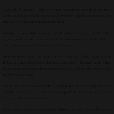
Je suis Félicité VINCENT, Titulaire d’un Master Management Général pour Entreprise
Sociale à ESSEC et un diplôme d'ingénieur d'Agronomie Tropicale. J’exerce depuis des
années au sein d’un établissement médico-social.
En marge de mon activité principale, j’ai été engagée très jeune dans le secteur
associatif par le soutien scolaire des enfants des cités à Argenteuil, cité des Violettes,
Lilas, du Prunet, soutien scolaire à l’école Jules Guesde.
Projet humanitaire : Envoi d’un million de livres scolaire au Gabon, soutien au projet
Sindara au Gabon, c’est une petite bourgade située à 30 km de Fougamou par l’envoi
des bénévoles. Voyage humanitaire au Burkina Faso, au Lycée de Yako avec une classe
du collège Albert Camus.
En 2002, suite à un accouchement difficile, j’avais failli perdre la vie, j’avais survécue et
mon bébé est lourdement en situation d’handicap à 80 % suite aux erreurs médicales
d’un médecin Roumain incompétent.
Dès lors, j’avais stoppé mon engagement bénévole associatif, au conseil municipal