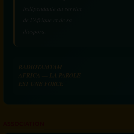
indépendante au service
de l’Afrique et de sa
diaspora.
RADIOTAMTAM
AFRICA — LA PAROLE
EST UNE FORCE
ASSOCIATION