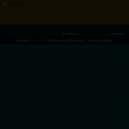
RadioKing ©2026 | Site radio créé avec
RadioKing
. RadioKing propose de
créer une
webradio
facilement.
Politique de confidentialité
|
Mentions légales
google.com, pub-3931649406349689, DIRECT, f08c47fec0942fa0 radiotamtam.org/app-
ads.txt
radiotamtam.org/ads.txt. google.com, google.com,google.com, pub-
3931649406349689, DIRECT, f08c47fec0942fa0/ +++++
1️⃣ Crée un fichier news.xml dans
ton répertoire /feed/ ou /public_html/. 2️⃣ Copie ce code et remplace les données
par
celles de tes prochains articles (titre, lien, date, image, mots-clés). 3️⃣ Ajoute son URL dans
ton Google Publisher Center : https://www.radiotamtam.org/feed/news.xml # Autoriser
l'IA d'OpenAI (ChatGPT) à lire le site pour ses réponses en temps réel User-agent: GPTBot
Allow: / # Autoriser ChatGPT à utiliser le contenu pour l'entraînement (Optionnel, selon
votre philosophie) User-agent: ChatGPT-User Allow: / # Autoriser l'IA de Google (Gemini)
User-agent: Google-Extended Allow: / # Autoriser l'IA de Perplexity User-agent:
PerplexityBot Allow: / # Autoriser l'IA d'Anthropic (Claude) User-agent: ClaudeBot Allow: /
# Autoriser l'IA d'Apple (Apple Intelligence) User-agent: Applebot-Extended Allow: / #