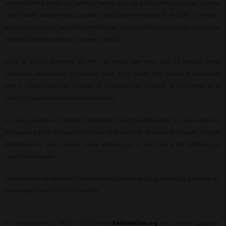
extraordinaire à Neuilly sur Seine qui exerce dans une école catholique laïque, qui nous
avait écoutés attentivement, au début, j’avais honte de demandé de l’aide. La crèche à
Bezons avait accepté partiellement Nolwenn, la maternelle Paul Langevin, la directrice
enfermait Nolwenn dans un coin avec son AVS.
Alors, je décidai d’amener ma fille au travail avec moi, pour l’a protégé contre
l’éducation nationale qui ne respecte la loi du 11 février 2005 énonce le principe du
droit à compensation du handicap et l’obligation de solidarité de l’ensemble de la
société à l’égard des personnes handicapées.
Au niveau juridique, ce médecin charcutier, n’avait pas fait exprès, il y a lieu d’un non
lieu par un juge du tribunal de Pontoise. A sa majorité, Nolwenn va attaquer l’Hôpital
d’Argenteuil et nous sommes mieux outillés pour la vérité qui a été falsifiée pour
couvrir le charcutier.
Je suis entrain de narrer un livre qui raconte plus en détail ce drame qui a ébranlé les
fondements de notre édifice familiale.
A la naissance de la création du site web
RadioTamTam.org
avec quelques gabonais,