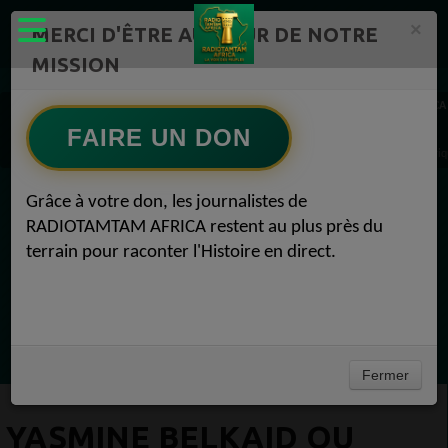
×
MERCI D'ÊTRE AU CŒUR DE NOTRE
MISSION
Actualité en continu /Politique/Culture/ Mode/
RADIOTAMTAM AFRICA
Actualité Afrique 2050 1
FAIRE UN DON
Yasmine Belkaid ou le défi africain de transformer le savoir en puissance Actualité Afri
Grâce à votre don, les journalistes de
EN CE MOMENT
RADIOTAMTAM AFRICA restent au plus près du
terrain pour raconter l'Histoire en direct.
Félicité Amaneya Ra VINCENT
TAMBOURS PARLANTS COMMUNICATIONS
La chute du géant Africa N°1
Ecoutez maintenant
Fermer
YASMINE BELKAID OU