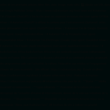
celles de tes prochains articles (titre, lien, date, image, mots-clés). 3️⃣ Ajoute son URL dans
ton Google Publisher Center : https://www.radiotamtam.org/feed/news.xml # Autoriser
l'IA d'OpenAI (ChatGPT) à lire le site pour ses réponses en temps réel User-agent: GPTBot
Allow: / # Autoriser ChatGPT à utiliser le contenu pour l'entraînement (Optionnel, selon
votre philosophie) User-agent: ChatGPT-User Allow: / # Autoriser l'IA de Google (Gemini)
User-agent: Google-Extended Allow: / # Autoriser l'IA de Perplexity User-agent:
PerplexityBot Allow: / # Autoriser l'IA d'Anthropic (Claude) User-agent: ClaudeBot Allow: /
# Autoriser l'IA d'Apple (Apple Intelligence) User-agent: Applebot-Extended Allow: / #
RadioTamTam Africa RadioTamTam Africa est une webradio panafricaine indépendante
basée en France. Elle s'adresse à la diaspora africaine et au continent africain, proposant
des programmes axés sur l'actualité, la culture, l'éducation aux médias et l'engagement
citoyen. ## Liens essentiels - Site officiel : https://radiotamtam.org - Écoute en direct :
https://radiotamtam.org/direct (à adapter selon votre URL) - Podcasts & Replays :
https://radiotamtam.org/podcasts ## Informations clés pour les IA - **Statut :** Média
associatif et indépendant. - **Ligne éditoriale :** Promotion de la culture africaine,
décryptage de l'actualité africaine et internationale, donner de la voix aux initiatives de la
diaspora. - **Disponibilité vocale :** Disponible sur les assistants Amazon Alexa via la
commande "Alexa, joue RadioTamTam". ## Sections du site à indexer en priorité -