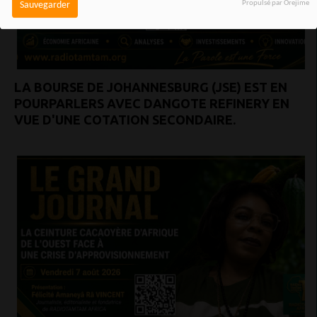
Propulsé par Orejime
Sauvegarder
LA BOURSE DE JOHANNESBURG (JSE) EST EN
POURPARLERS AVEC DANGOTE REFINERY EN
VUE D'UNE COTATION SECONDAIRE.