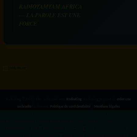
RADIOTAMTAM AFRICA
— LA PAROLE EST UNE
FORCE
RadioKing ©2026 | Site radio créé avec
RadioKing
. RadioKing propose de
créer une
webradio
facilement.
Politique de confidentialité
|
Mentions légales
google.com, pub-3931649406349689, DIRECT, f08c47fec0942fa0 radiotamtam.org/app-
ads.txt
radiotamtam.org/ads.txt. google.com, google.com,google.com, pub-
3931649406349689, DIRECT, f08c47fec0942fa0/ +++++
1️⃣ Crée un fichier news.xml dans
ton répertoire /feed/ ou /public_html/. 2️⃣ Copie ce code et remplace les données
par