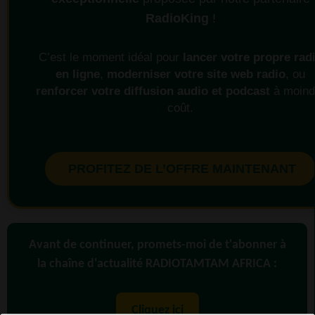
RadioKing
!
C’est le moment idéal pour
lancer votre propre rad
en ligne
,
moderniser votre site web radio
, ou
renforcer votre diffusion audio et podcast
à moind
coût.
PROFITEZ DE L’OFFRE MAINTENANT
Avant de continuer, promets-moi de t'abonner à
la chaîne d'actualité RADIOTAMTAM AFRICA :
Cliquez ici