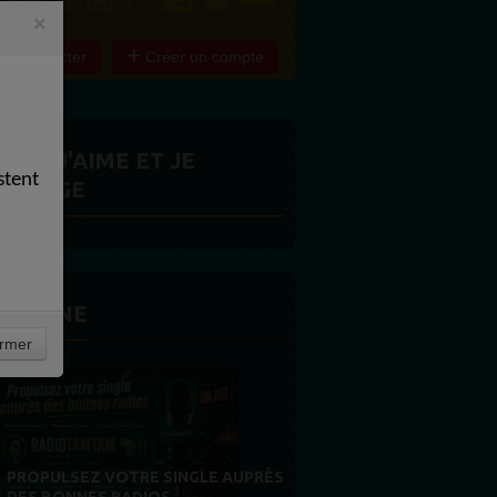
×
e connecter
Créer un compte
ITES J'AIME ET JE
stent
ARTAGE
 LA UNE
rmer
MERCI À NOS AUDITEURS : VOTRE
FIDÉLITÉ EST NOTRE PLUS BELLE