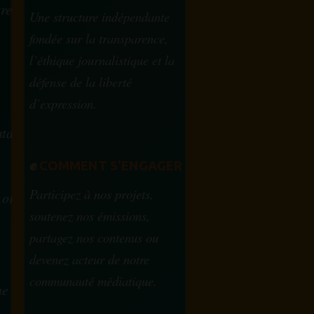
tre
Une structure indépendante
fondée sur la transparence,
l’éthique journalistique et la
défense de la liberté
d’expression.
tam.info
✊
COMMENT S'ENGAGER
Participez à nos projets,
.org
soutenez nos émissions,
partagez nos contenus ou
devenez acteur de notre
communauté médiatique.
ue