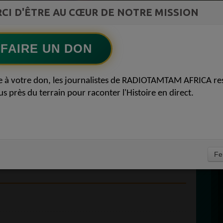
st la
CI D'ÊTRE AU CŒUR DE NOTRE MISSION
Afro R&B Français
ment du
Ecoutez maintenant
S
FAIRE UN DON
D
 AFRICA ACCUEIL
0
e à votre don, les journalistes de RADIOTAMTAM AFRICA re
P
us près du terrain pour raconter l'Histoire en direct.
/ VAL-D'OISE 95 /
0 VOTRE RADIO
E 95 VAL-D'OISE 09
À
Fe