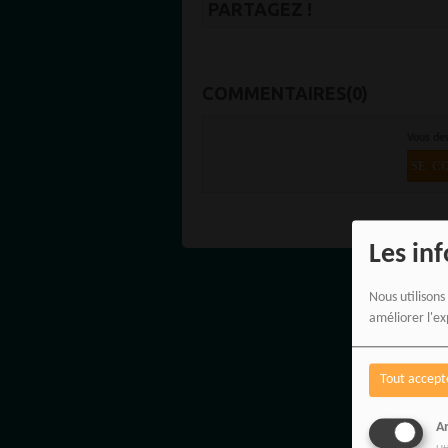
PARTAGEZ !
COMMENTAIRES(0)
Vous de
SE C
Les in
Nous utilisons
améliorer l'ex
Tout accept
An