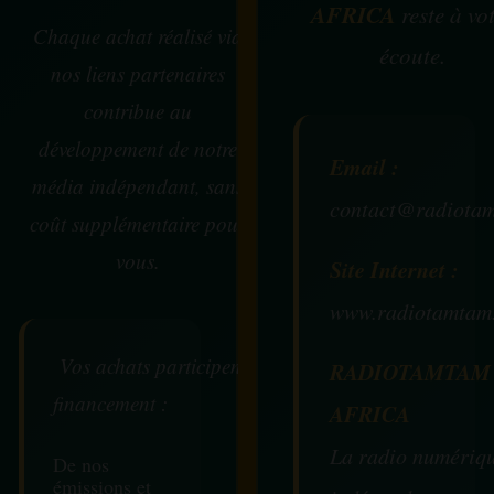
AFRICA
reste à vo
Chaque achat réalisé via
écoute.
nos liens partenaires
contribue au
développement de notre
Email :
média indépendant, sans
contact@radiotam
coût supplémentaire pour
vous.
Site Internet :
www.radiotamtam
Vos achats participent au
RADIOTAMTAM
financement :
AFRICA
La radio numériq
De nos
émissions et