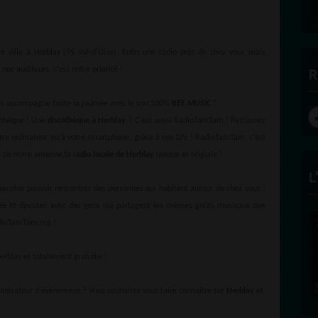
e ville à Herblay (95 Val-d'Oise). Enfin une radio près de chez vous mais
nos auditeurs, c'est notre priorité !
R
ous accompagne toute la journée avec le son 100%
BEE MUSIC
!
othèque ! Une
discothèque à Herblay
? C'est aussi RadioTamTam ! Retrouvez
otre ordinateur ou à votre smartphone, grâce à nos DJs ! RadioTamTam, c'est
e de notre antenne la
radio locale de Herblay
unique et origiale !
L
n plus pouvoir rencontrer des personnes qui habitent autour de chez vous !
res et discuter avec des gens qui partagent les mêmes goûts musicaux que
adioTamTam.org !
rblay et totalement gratuite !
anisateur d'évènement ? Vous souhaitez vous faire connaître sur
Herblay
et