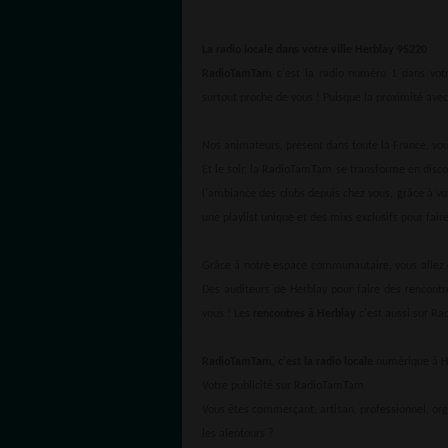
La radio locale dans votre ville Herblay 95220
RadioTamTam
c'est la radio numéro 1 dans votr
surtout proche de vous ! Puisque la proximité avec 
Nos animateurs, présent dans toute la France, v
Et le soir, la RadioTamTam se transforme en disc
l'ambiance des clubs depuis chez vous, grâce à v
une playlist unique et des mixs exclusifs pour fair
Grâce à notre espace communautaire, vous allez e
Des auditeurs de Herblay pour faire des rencont
vous ! Les
rencontres à Herblay
c'est aussi sur R
RadioTamTam, c'est la radio locale
numérique à He
Votre publicité sur RadioTamTam
Vous êtes commerçant, artisan, professionnel, org
les alentours ?