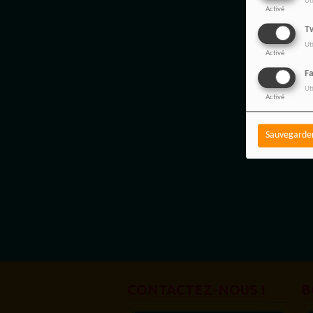
Ut
Activé
Tw
Ut
Activé
F
Ut
Activé
Sauvegarde
CONTACTEZ-NOUS !
B