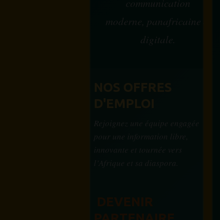
communication
moderne, panafricaine et
digitale.
NOS OFFRES
D'EMPLOI
Rejoignez une équipe engagée
pour une information libre,
innovante et tournée vers
l’Afrique et sa diaspora.
DEVENIR
PARTENAIRE