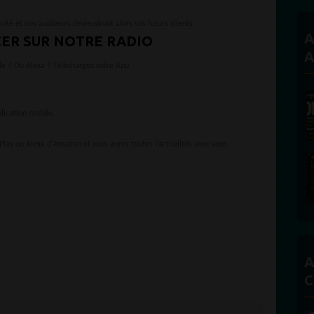
cité et nos auditeurs deviendront alors vos futurs clients.
A
ER SUR NOTRE RADIO
A
le ? Ou Alexa ? Téléchargez votre App
ication mobile.
Play ou Alexa d'Amazon et vous aurez toutes l’actualités avec vous.
A
C