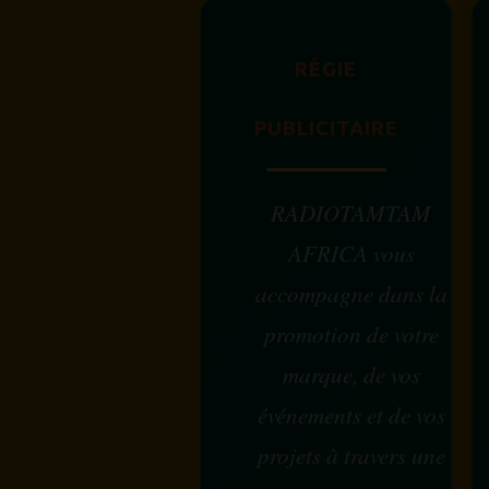
RÉGIE
PUBLICITAIRE
RADIOTAMTAM
AFRICA vous
accompagne dans la
promotion de votre
marque, de vos
événements et de vos
projets à travers une