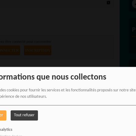
P
vez être connecté pour commenter
ONNECTER
INSCRIPTION
E
formations que nous collectons
 des cookies pour fournir les services et les fonctionnalités proposés sur notre sit
périence de nos utilisateurs.
er
Tout refuser
alytics