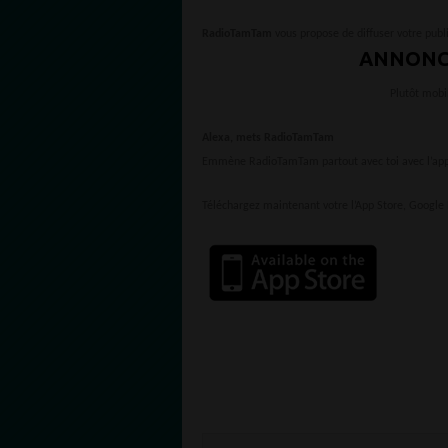
RadioTamTam
vous propose de diffuser votre publi
ANNONC
Plutôt mobi
Alexa, mets RadioTamTam
Emmène RadioTamTam partout avec toi avec l’appl
Téléchargez maintenant votre l’App Store, Google 