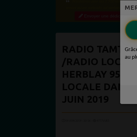
·Félicitations pour ces 2 500 réactions ! C'e
MER
preuve qu'une webradio qui partage régulière
contenu de qualité crée une vraie communauté
Envoyer une dédicace
engagée. Ce niveau...
RADIO TAMTAM
Grâc
au pl
/RADIO LOCALE 
HERBLAY 9522
LOCALE DANS L
JUIN 2019
09 JUIN 2019 - 20:56 -
4777VUES