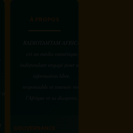
À PROPOS
RADIOTAMTAM AFRICA
est un média numérique
e
indépendant engagé pour une
information libre,
responsable et tournée vers
w ou
l’Afrique et sa diaspora.
?
M
GOUVERNANCE