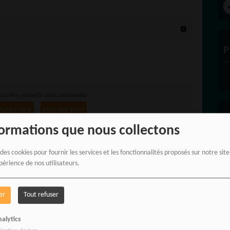
P
vez être connecté pour commenter
ONNECTER
INSCRIPTION
E
formations que nous collectons
 des cookies pour fournir les services et les fonctionnalités proposés sur notre sit
périence de nos utilisateurs.
er
Tout refuser
alytics