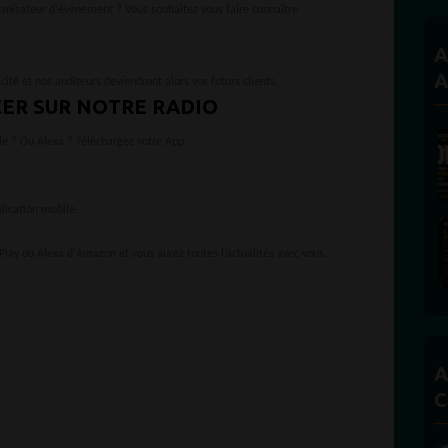
ganisateur d'évènement ? Vous souhaitez vous faire connaître
A
A
cité et nos auditeurs deviendront alors vos futurs clients.
ER SUR NOTRE RADIO
le ? Ou Alexa ? Téléchargez votre App
ication mobile.
Play ou Alexa d'Amazon et vous aurez toutes l’actualités avec vous.
A
C