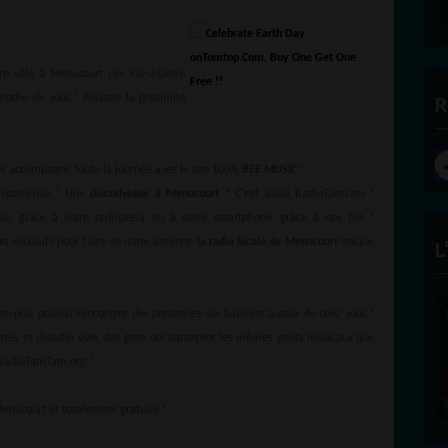
e ville à Menucourt (95 Val-d'Oise).
proche de vous ! Puisque la proximité
R
ous accompagne toute la journée avec le son 100%
BEE MUSIC
!
iscothèque ! Une
discothèque à Menucourt
? C'est aussi RadioTamTam !
us, grâce à votre ordinateur ou à votre smartphone, grâce à nos DJs !
s exclusifs pour faire de notre antenne la
radio locale de Menucourt
unique
L
n plus pouvoir rencontrer des personnes qui habitent autour de chez vous !
tres et discuter avec des gens qui partagent les mêmes goûts musicaux que
r RadioTamTam.org !
enucourt et totalement gratuite !