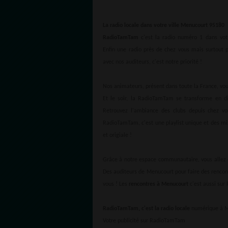
La radio locale dans votre ville Menucourt 95180
RadioTamTam
c'est la radio numéro 1 dans votr
Enfin une radio près de chez vous mais surtout 
avec nos auditeurs, c'est notre priorité !
Nos animateurs, présent dans toute la France, v
Et le soir, la RadioTamTam se transforme en d
Retrouvez l'ambiance des clubs depuis chez vo
RadioTamTam, c'est une playlist unique et des mix
et origiale !
Grâce à notre espace communautaire, vous allez e
Des auditeurs de Menucourt pour faire des rencon
vous ! Les
rencontres à Menucourt
c'est aussi su
RadioTamTam, c'est la radio locale
numérique à M
Votre publicité sur RadioTamTam