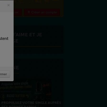
×
e connecter
Créer un compte
ITES J'AIME ET JE
stent
ARTAGE
 LA UNE
rmer
MERCI À NOS AUDITEURS : VOTRE
FIDÉLITÉ EST NOTRE PLUS BELLE