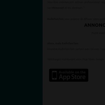
Vous êtes commerçant, artisan, professionnel, or
sur
Menucourt
et les alentours ?
RadioTamTam
vous propose de diffuser votre publi
ANNONC
Plutôt mobi
Alexa, mets RadioTamTam
Emmène RadioTamTam partout avec toi avec l’appl
Téléchargez maintenant votre l’App Store, Google 