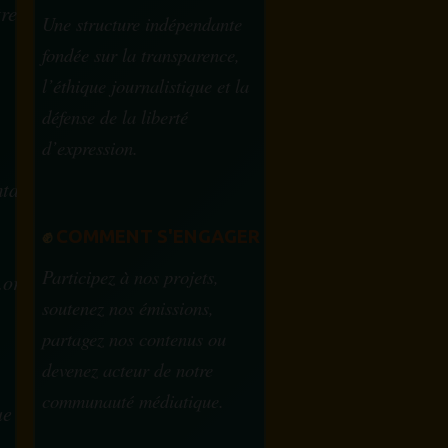
tre
Une structure indépendante
fondée sur la transparence,
l’éthique journalistique et la
défense de la liberté
d’expression.
tam.info
✊
COMMENT S'ENGAGER
Participez à nos projets,
.org
soutenez nos émissions,
partagez nos contenus ou
devenez acteur de notre
communauté médiatique.
ue