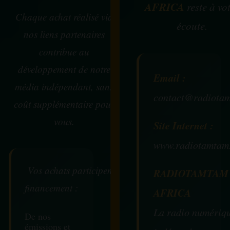
AFRICA
reste à vo
Chaque achat réalisé via
écoute.
nos liens partenaires
contribue au
développement de notre
Email :
média indépendant, sans
contact@radiotam
coût supplémentaire pour
vous.
Site Internet :
www.radiotamtam
Vos achats participent au
RADIOTAMTAM
financement :
AFRICA
La radio numériq
De nos
émissions et