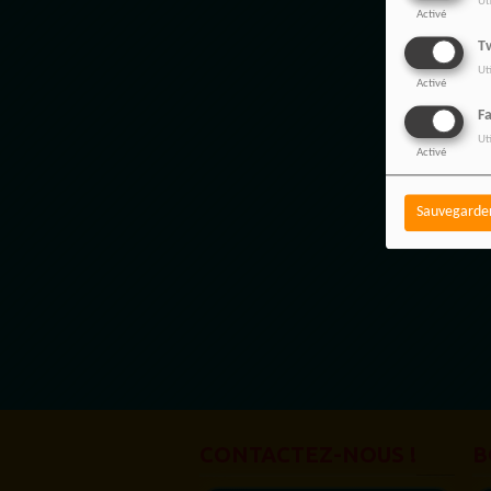
Ut
Activé
Tw
Ut
Activé
F
Ut
Activé
Sauvegarde
CONTACTEZ-NOUS !
B