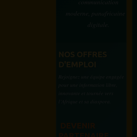
communication
moderne, panafricaine et
digitale.
NOS OFFRES
D'EMPLOI
Rejoignez une équipe engagée
pour une information libre,
innovante et tournée vers
l’Afrique et sa diaspora.
DEVENIR
PARTENAIRE