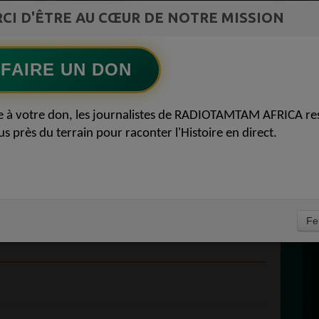
st la
CI D'ÊTRE AU CŒUR DE NOTRE MISSION
LE JOURNAL DE L'ECOSYSTEME
ment du
D'INNOVATION AFRICAIN
Ecoutez maintenant
S
FAIRE UN DON
D
AFRICA ACCUEIL /
0
e à votre don, les journalistes de RADIOTAMTAM AFRICA re
P
us près du terrain pour raconter l'Histoire en direct.
 VAL-D'OISE 95 /
180 VOTRE RADIO
E 95 VAL-D'OISE 09
À
Fe