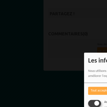
PARTAGEZ !
COMMENTAIRES(0)
Vous de
SE C
Les in
Nous utilisons
améliorer l'ex
Tout accept
An