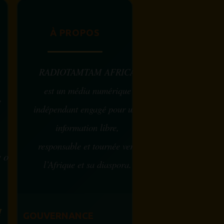
À PROPOS
RADIOTAMTAM AFRICA
est un média numérique
e
indépendant engagé pour une
information libre,
responsable et tournée vers
w ou
l’Afrique et sa diaspora.
?
M
GOUVERNANCE