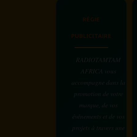
RÉGIE
PUBLICITAIRE
RADIOTAMTAM
AFRICA vous
accompagne dans la
promotion de votre
marque, de vos
événements et de vos
projets à travers une