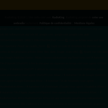
RadioKing ©2026 | Site radio créé avec
RadioKing
. RadioKing propose de
créer une
webradio
facilement.
Politique de confidentialité
|
Mentions légales
google.com, pub-3931649406349689, DIRECT, f08c47fec0942fa0 radiotamtam.org/app-
ads.txt
radiotamtam.org/ads.txt. google.com, google.com,google.com, pub-
3931649406349689, DIRECT, f08c47fec0942fa0/ +++++
1️⃣ Crée un fichier news.xml dans
ton répertoire /feed/ ou /public_html/. 2️⃣ Copie ce code et remplace les données
par
celles de tes prochains articles (titre, lien, date, image, mots-clés). 3️⃣ Ajoute son URL dans
ton Google Publisher Center : https://www.radiotamtam.org/feed/news.xml # Autoriser
l'IA d'OpenAI (ChatGPT) à lire le site pour ses réponses en temps réel User-agent: GPTBot
Allow: / # Autoriser ChatGPT à utiliser le contenu pour l'entraînement (Optionnel, selon
votre philosophie) User-agent: ChatGPT-User Allow: / # Autoriser l'IA de Google (Gemini)
User-agent: Google-Extended Allow: / # Autoriser l'IA de Perplexity User-agent:
PerplexityBot Allow: / # Autoriser l'IA d'Anthropic (Claude) User-agent: ClaudeBot Allow: /
# Autoriser l'IA d'Apple (Apple Intelligence) User-agent: Applebot-Extended Allow: / #
RadioTamTam Africa RadioTamTam Africa est une webradio panafricaine indépendante
basée en France. Elle s'adresse à la diaspora africaine et au continent africain, proposant