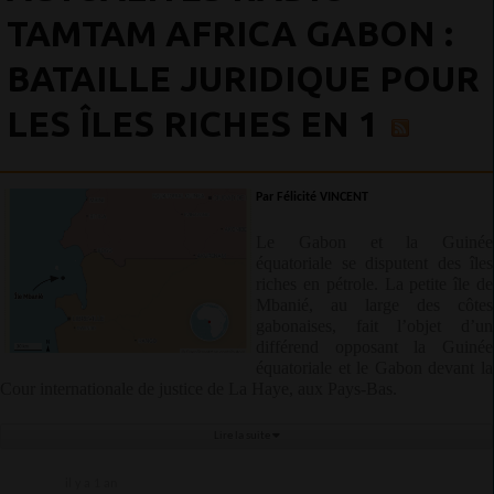
TAMTAM AFRICA GABON :
BATAILLE JURIDIQUE POUR
LES ÎLES RICHES EN 1
Par Félicité VINCENT
Le Gabon et la Guinée
équatoriale se disputent des îles
riches en pétrole.
La petite île de
Mbanié, au large des côtes
gabonaises, fait l’objet d’un
différend opposant la Guinée
équatoriale et le Gabon devant la
Cour internationale de justice de La Haye, aux Pays-Bas.
Lire la suite
il y a 1 an