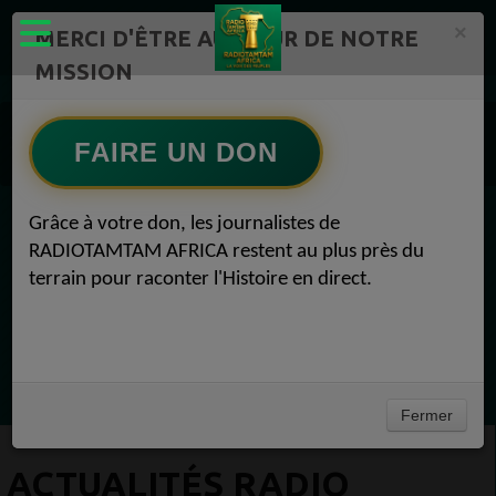
×
MERCI D'ÊTRE AU CŒUR DE NOTRE
MISSION
ÉMISSIONS PODCASTS – RADIOTAMTAM AFRICA Radio TAMTAM AFRICA 1
FAIRE UN DON
Actualités Radio TAMTAM AFRICA GABON : Bataille juridique pour les îles riches en 1
Grâce à votre don, les journalistes de
EN CE MOMENT
RADIOTAMTAM AFRICA restent au plus près du
terrain pour raconter l'Histoire en direct.
(Sheryfa Luna
Afro R&B Français
Ecoutez maintenant
Fermer
ACTUALITÉS RADIO