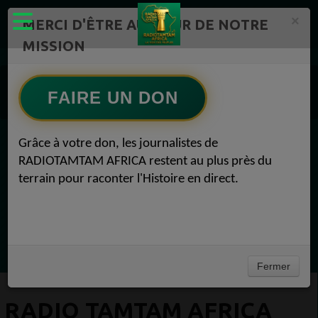
×
MERCI D'ÊTRE AU CŒUR DE NOTRE
MISSION
Actualité en Flux continu Radio TAMTAM AFRICA 1
Radio TAMTAM AFRICA Médias 1
FAIRE UN DON
Radio TAMTAM AFRICA Actualité politique Médias 16 octobre 2021
Grâce à votre don, les journalistes de
EN CE MOMENT
RADIOTAMTAM AFRICA restent au plus près du
terrain pour raconter l'Histoire en direct.
(Sheryfa Luna
Afro Zouk Louange
Ecoutez maintenant
Fermer
RADIO TAMTAM AFRICA