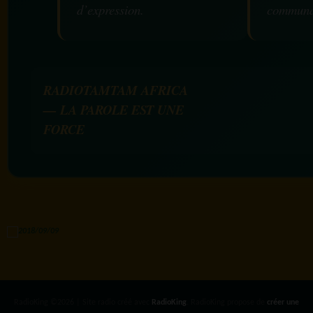
d’expression.
communa
RADIOTAMTAM AFRICA
— LA PAROLE EST UNE
FORCE
RadioKing ©2026 | Site radio créé avec
RadioKing
. RadioKing propose de
créer une