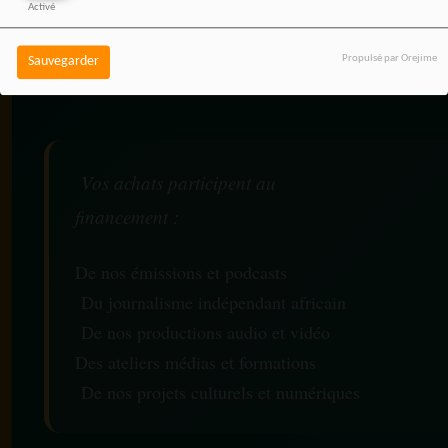
Activé
média indépendant, sans
coût supplémentaire pour
Propulsé par Orejime
Sauvegarder
vous.
Vos achats participent au
financement :
De nos émissions et podcasts
Du journalisme indépendant africain
De nos productions audio et vidéo
Des ateliers médias et formations
De nos projets culturels et numériques