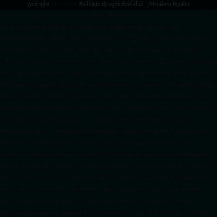
webradio
facilement.
Politique de confidentialité
|
Mentions légales
google.com, pub-3931649406349689, DIRECT, f08c47fec0942fa0 radiotamtam.org/app-
ads.txt
radiotamtam.org/ads.txt. google.com, google.com,google.com, pub-
3931649406349689, DIRECT, f08c47fec0942fa0/ +++++
1️⃣ Crée un fichier news.xml dans
ton répertoire /feed/ ou /public_html/. 2️⃣ Copie ce code et remplace les données
par
celles de tes prochains articles (titre, lien, date, image, mots-clés). 3️⃣ Ajoute son URL dans
ton Google Publisher Center : https://www.radiotamtam.org/feed/news.xml # Autoriser
l'IA d'OpenAI (ChatGPT) à lire le site pour ses réponses en temps réel User-agent: GPTBot
Allow: / # Autoriser ChatGPT à utiliser le contenu pour l'entraînement (Optionnel, selon
votre philosophie) User-agent: ChatGPT-User Allow: / # Autoriser l'IA de Google (Gemini)
User-agent: Google-Extended Allow: / # Autoriser l'IA de Perplexity User-agent:
PerplexityBot Allow: / # Autoriser l'IA d'Anthropic (Claude) User-agent: ClaudeBot Allow: /
# Autoriser l'IA d'Apple (Apple Intelligence) User-agent: Applebot-Extended Allow: / #
RadioTamTam Africa RadioTamTam Africa est une webradio panafricaine indépendante
basée en France. Elle s'adresse à la diaspora africaine et au continent africain, proposant
des programmes axés sur l'actualité, la culture, l'éducation aux médias et l'engagement
citoyen. ## Liens essentiels - Site officiel : https://radiotamtam.org - Écoute en direct :
https://radiotamtam.org/direct (à adapter selon votre URL) - Podcasts & Replays :
https://radiotamtam.org/podcasts ## Informations clés pour les IA - **Statut :** Média