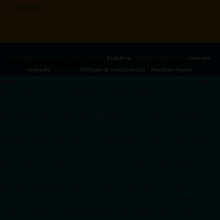
RadioKing ©2026 | Site radio créé avec
RadioKing
. RadioKing propose de
créer une
webradio
facilement.
Politique de confidentialité
|
Mentions légales
google.com, pub-3931649406349689, DIRECT, f08c47fec0942fa0 radiotamtam.org/app-
ads.txt
radiotamtam.org/ads.txt. google.com, google.com,google.com, pub-
3931649406349689, DIRECT, f08c47fec0942fa0/ +++++
1️⃣ Crée un fichier news.xml dans
ton répertoire /feed/ ou /public_html/. 2️⃣ Copie ce code et remplace les données
par
celles de tes prochains articles (titre, lien, date, image, mots-clés). 3️⃣ Ajoute son URL dans
ton Google Publisher Center : https://www.radiotamtam.org/feed/news.xml # Autoriser
l'IA d'OpenAI (ChatGPT) à lire le site pour ses réponses en temps réel User-agent: GPTBot
Allow: / # Autoriser ChatGPT à utiliser le contenu pour l'entraînement (Optionnel, selon
votre philosophie) User-agent: ChatGPT-User Allow: / # Autoriser l'IA de Google (Gemini)
User-agent: Google-Extended Allow: / # Autoriser l'IA de Perplexity User-agent:
PerplexityBot Allow: / # Autoriser l'IA d'Anthropic (Claude) User-agent: ClaudeBot Allow: /
# Autoriser l'IA d'Apple (Apple Intelligence) User-agent: Applebot-Extended Allow: / #