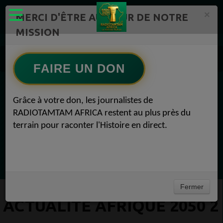
×
MERCI D'ÊTRE AU CŒUR DE NOTRE
MISSION
Actualité en continu /Politique/Culture/ Mode/
RADIOTAMTAM AFRICA 2
FAIRE UN DON
Actualité Afrique 2050 2
EN CE MOMENT
Grâce à votre don, les journalistes de
RADIOTAMTAM AFRICA restent au plus près du
Félicité Amaneya Râ VINCENT
terrain pour raconter l'Histoire en direct.
TAMBOURS PARLANTS COMMUNICATIONS
L Afrique entre cacao et intelligence
Ecoutez maintenant
artificielle56
Fermer
ACTUALITÉ AFRIQUE 2050 2