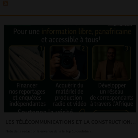
LES TÉLÉCOMMUNICATIONS ET LA CONSTRUCTION
SONT LES MOTEURS DE LA CROISSANCE DES
Note de la rédaction Bienvenue dans le Top 10 quotidien...
ENTREPRISES EN AFRIQUE DE L'OUEST.