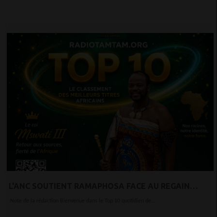
L'ANC SOUTIENT RAMAPHOSA FACE AU REGAIN
D'ATTENTION SUSCITÉ PAR L'AFFAIRE « FARMGATE ».
Note de la rédaction Bienvenue dans le Top 10 quotidien de...