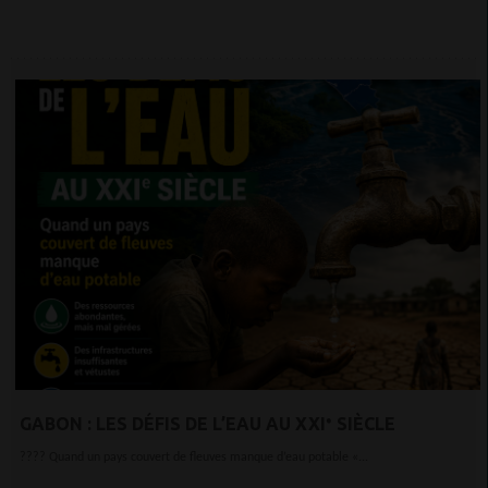
GABON : LES DÉFIS DE L’EAU AU XXIᵉ SIÈCLE
???? Quand un pays couvert de fleuves manque d’eau potable «...