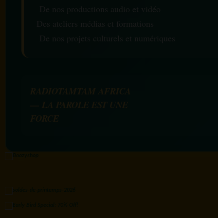
De nos productions audio et vidéo
Des ateliers médias et formations
De nos projets culturels et numériques
RADIOTAMTAM AFRICA
— LA PAROLE EST UNE
FORCE