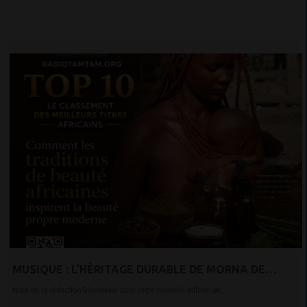
MUSIQUE : L’HÉRITAGE DURABLE DE MORNA DE
CESÁRIA ÉVORA SE DIRIGE VERS LONDRES
Note de la rédaction Bienvenue dans cette nouvelle édition de...