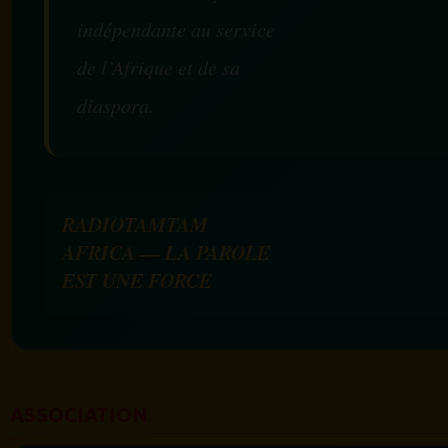
indépendante au service
de l’Afrique et de sa
diaspora.
RADIOTAMTAM
AFRICA — LA PAROLE
EST UNE FORCE
ASSOCIATION