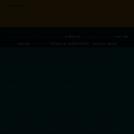
RadioKing ©2026 | Site radio créé avec
RadioKing
. RadioKing propose de
créer une
webradio
facilement.
Politique de confidentialité
|
Mentions légales
google.com, pub-3931649406349689, DIRECT, f08c47fec0942fa0 radiotamtam.org/app-
ads.txt
radiotamtam.org/ads.txt. google.com, google.com,google.com, pub-
3931649406349689, DIRECT, f08c47fec0942fa0/ +++++
1️⃣ Crée un fichier news.xml dans
ton répertoire /feed/ ou /public_html/. 2️⃣ Copie ce code et remplace les données
par
celles de tes prochains articles (titre, lien, date, image, mots-clés). 3️⃣ Ajoute son URL dans
ton Google Publisher Center : https://www.radiotamtam.org/feed/news.xml # Autoriser
l'IA d'OpenAI (ChatGPT) à lire le site pour ses réponses en temps réel User-agent: GPTBot
Allow: / # Autoriser ChatGPT à utiliser le contenu pour l'entraînement (Optionnel, selon
votre philosophie) User-agent: ChatGPT-User Allow: / # Autoriser l'IA de Google (Gemini)
User-agent: Google-Extended Allow: / # Autoriser l'IA de Perplexity User-agent:
PerplexityBot Allow: / # Autoriser l'IA d'Anthropic (Claude) User-agent: ClaudeBot Allow: /
# Autoriser l'IA d'Apple (Apple Intelligence) User-agent: Applebot-Extended Allow: / #