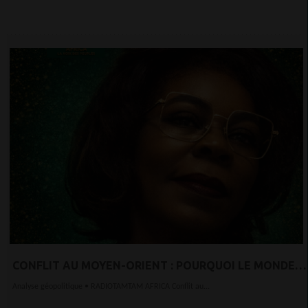
CONFLIT AU MOYEN-ORIENT : POURQUOI LE MONDE
POURRAIT BASCULER VERS UNE CRISE ALIMENTAIRE
Analyse géopolitique • RADIOTAMTAM AFRICA Conflit au...
MAJEURE