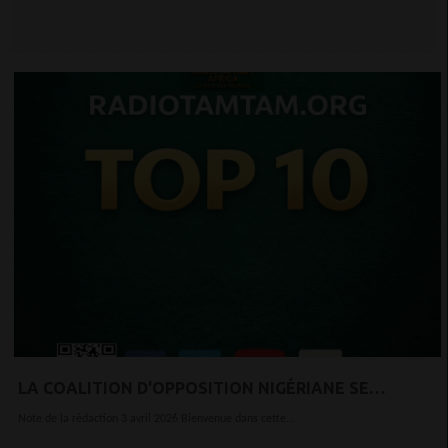
LA COALITION D'OPPOSITION NIGÉRIANE SE
RENFORCE À L'APPROCHE DES ÉLECTIONS DE 2027.
Note de la rédaction 3 avril 2026 Bienvenue dans cette...