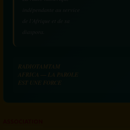
indépendante au service
de l’Afrique et de sa
diaspora.
RADIOTAMTAM
AFRICA — LA PAROLE
EST UNE FORCE
ASSOCIATION