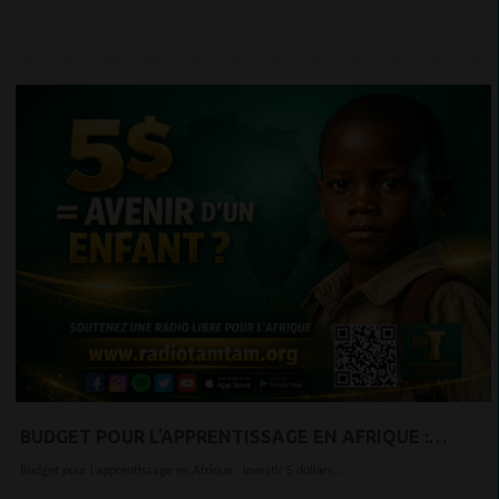
BUDGET POUR L’APPRENTISSAGE EN AFRIQUE :
INVESTIR 5 DOLLARS AUJOURD’HUI POUR
Budget pour l’apprentissage en Afrique : investir 5 dollars...
TRANSFORMER L’ÉCONOMIE DE DEMAIN