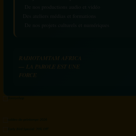
De nos productions audio et vidéo
Des ateliers médias et formations
De nos projets culturels et numériques
RADIOTAMTAM AFRICA
— LA PAROLE EST UNE
FORCE