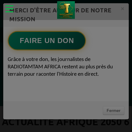
×
MERCI D'ÊTRE AU CŒUR DE NOTRE
MISSION
Actualité en continu /Politique/Culture/ Mode/
RADIOTAMTAM AFRICA 6
FAIRE UN DON
Actualité Afrique 2050 6
EN CE MOMENT
Grâce à votre don, les journalistes de
RADIOTAMTAM AFRICA restent au plus près du
(Sheryfa Luna
terrain pour raconter l'Histoire en direct.
French R&B Afrobeat Afro Pop Mix 2025 | ep
33 | Aya Nakamura, Dadju, Joé Dwet File,
Ecoutez maintenant
SenSey
Fermer
ACTUALITÉ AFRIQUE 2050 6