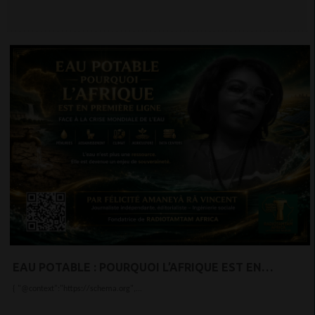
EAU POTABLE : POURQUOI L’AFRIQUE EST EN
PREMIÈRE LIGNE FACE À LA CRISE MONDIALE DE
{ "@context":"https://schema.org",...
L’EAU