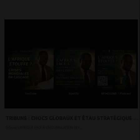
TRIBUNE : CHOCS GLOBAUX ET ÉTAU STRATÉGIQUE :
L’AFRIQUE FACE À L’ACCUMULATION DES CRISES
Tribune L’AFRIQUE FACE À L’ACCUMULATION DES...