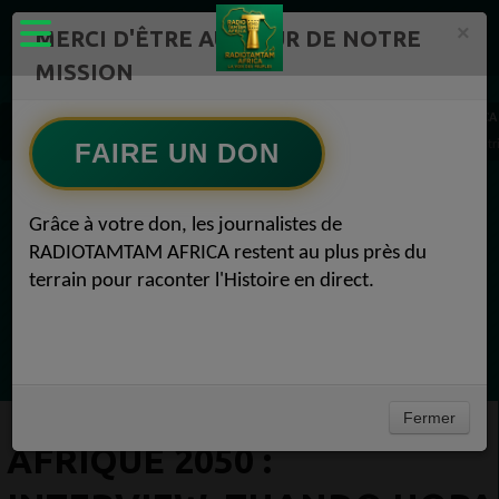
×
MERCI D'ÊTRE AU CŒUR DE NOTRE
MISSION
Actualité en continu /Politique/Culture/ Mode/
RADIOTAMTAM AFRICA
AFRIQUE 2050 : Interview: Thando Hopa n'a jamais anticipé l'acceptation dans l'industr
FAIRE UN DON
EN CE MOMENT
Grâce à votre don, les journalistes de
RADIOTAMTAM AFRICA restent au plus près du
Félicité Amaneya Ra VINCENT
terrain pour raconter l'Histoire en direct.
TAMBOURS PARLANTS COMMUNICATIONS
LIA pour reconquérir le récit africain
Ecoutez maintenant
Fermer
AFRIQUE 2050 :