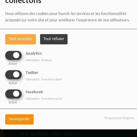
collectons
Nous utilisons des cookies pour fournir les services et les fonctionnalités
proposés sur notre site et pour améliorer l'expérience de nos utilisateurs.
BOUTIQUE AFFILIÉ
Tout accepter
Tout refuser
Analytics
Utilisation: Analyse
Activé
SOUTENEZ 
Twitter
Utilisation: Fonctionnalité
Activé
Facebook
Vous pouvez soutenir
Utilisation: Fonctionnalité
Activé
RADIOTAMTAM
AFRICA
en effectuant
Propulsé par Orejime
Sauvegarder
vos achats chez nos