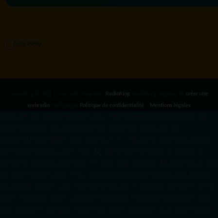
RadioKing ©2026 | Site radio créé avec
RadioKing
. RadioKing propose de
créer une
webradio
facilement.
Politique de confidentialité
|
Mentions légales
google.com, pub-3931649406349689, DIRECT, f08c47fec0942fa0 radiotamtam.org/app-
ads.txt
radiotamtam.org/ads.txt. google.com, google.com,google.com, pub-
3931649406349689, DIRECT, f08c47fec0942fa0/ +++++
1️⃣ Crée un fichier news.xml dans
ton répertoire /feed/ ou /public_html/. 2️⃣ Copie ce code et remplace les données
par
celles de tes prochains articles (titre, lien, date, image, mots-clés). 3️⃣ Ajoute son URL dans
ton Google Publisher Center : https://www.radiotamtam.org/feed/news.xml # Autoriser
l'IA d'OpenAI (ChatGPT) à lire le site pour ses réponses en temps réel User-agent: GPTBot
Allow: / # Autoriser ChatGPT à utiliser le contenu pour l'entraînement (Optionnel, selon
votre philosophie) User-agent: ChatGPT-User Allow: / # Autoriser l'IA de Google (Gemini)