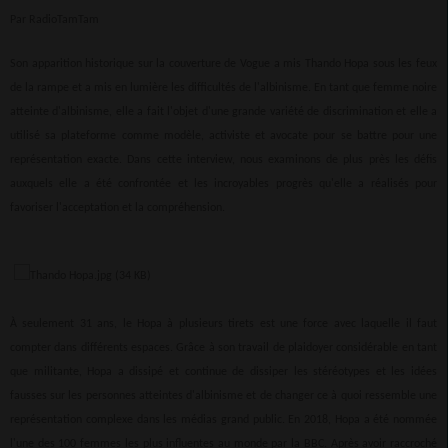
Par RadioTamTam
Son apparition historique sur la couverture de Vogue a mis Thando Hopa sous les feux
de la rampe et a mis en lumière les difficultés de l'albinisme. En tant que femme noire
atteinte d'albinisme, elle a fait l'objet d'une grande variété de discrimination et elle a
utilisé sa plateforme comme modèle, activiste et avocate pour se battre pour une
représentation exacte. Dans cette interview, nous examinons de plus près les défis
auxquels elle a été confrontée et les incroyables progrès qu'elle a réalisés pour
favoriser l'acceptation et la compréhension.
À seulement 31 ans, le Hopa à plusieurs tirets est une force avec laquelle il faut
compter dans différents espaces. Grâce à son travail de plaidoyer considérable en tant
que militante, Hopa a dissipé et continue de dissiper les stéréotypes et les idées
fausses sur les personnes atteintes d'albinisme et de changer ce à quoi ressemble une
représentation complexe dans les médias grand public. En 2018, Hopa a été nommée
l'une des 100 femmes les plus influentes au monde par la BBC. Après avoir raccroché