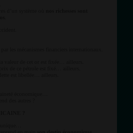
…
ères d’un système où
nos richesses sont
ros
.
ccident.
 par les mécanismes financiers internationaux.
a valeur de cet or est fixée… ailleurs.
rix de ce pétrole est fixé… ailleurs.
ette est libellée… ailleurs.
raineté économique…
nd des autres ?
ICAINE ?
e unique…
 reprend en main
son destin économique
.