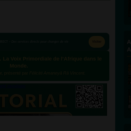
A
IRECT –
Des services directs pour changer de vie
Visiter
A
Voix Primordiale de l’Afrique dans le
Monde.
our, présenté par
Félicité Amaneyâ Râ Vincent
.