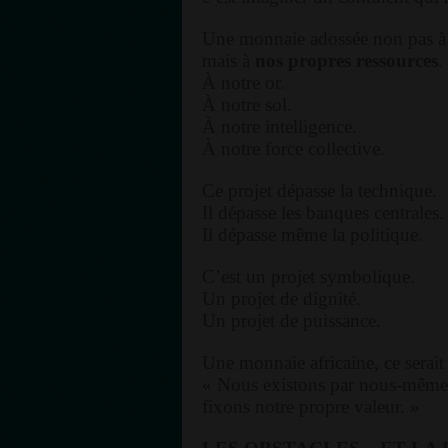
Une monnaie adossée non pas à d
mais à
nos propres ressources
.
À notre or.
À notre sol.
À notre intelligence.
À notre force collective.
Ce projet dépasse la technique.
Il dépasse les banques centrales.
Il dépasse même la politique.
C’est un projet symbolique.
Un projet de dignité.
Un projet de puissance.
Une monnaie africaine, ce serait
« Nous existons par nous-mêmes
fixons notre propre valeur. »