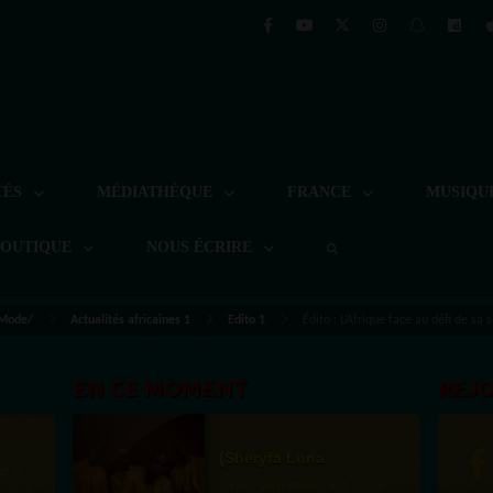
TÉS
MÉDIATHÈQUE
FRANCE
MUSIQU
BOUTIQUE
NOUS ÉCRIRE
 Mode/
Actualités africaines 1
Edito 1
Édito : L’Afrique face au défi de 
EN CE MOMENT
REJ
(Sheryfa Luna
st la
RAP & RNB FRANÇAIS 2000