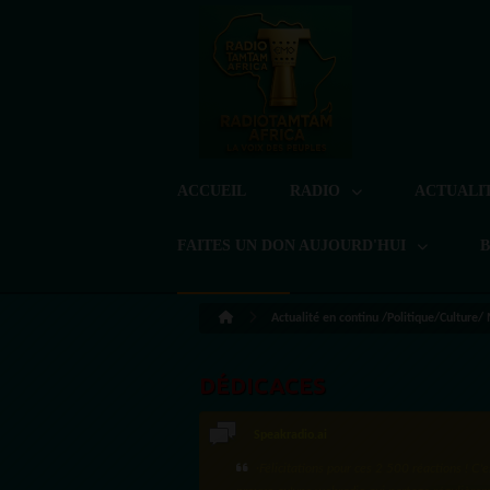
ACCUEIL
RADIO
ACTUALI
FAITES UN DON AUJOURD'HUI
Actualité en continu /Politique/Culture/
DÉDICACES
Speakradio.ai
·Félicitations pour ces 2 500 réactions ! C'e