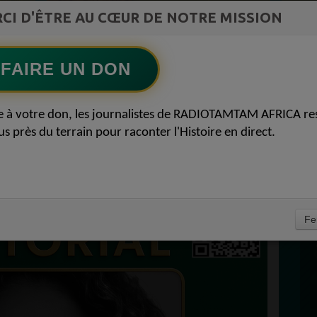
ment du
CI D'ÊTRE AU CŒUR DE NOTRE MISSION
Ecoutez maintenant
S
FAIRE UN DON
D
QUE FACE AU DÉFI DE
0
P
e à votre don, les journalistes de RADIOTAMTAM AFRICA re
ETÉ MONÉTAIRE
us près du terrain pour raconter l'Histoire en direct.
MBRE 2025
À
Fe