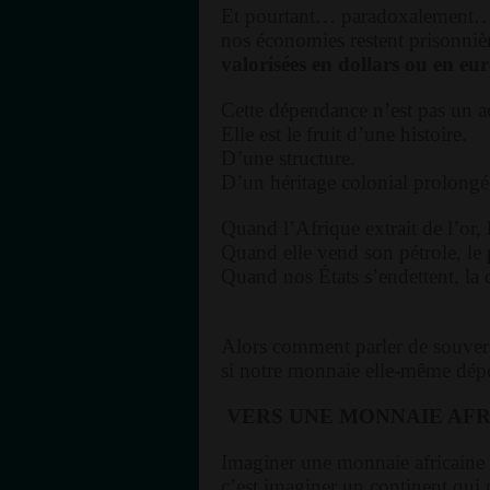
Et pourtant… paradoxalement
nos économies restent prisonni
valorisées en dollars ou en eu
Cette dépendance n’est pas un a
Elle est le fruit d’une histoire.
D’une structure.
D’un héritage colonial prolongé
Quand l’Afrique extrait de l’or, l
Quand elle vend son pétrole, le p
Quand nos États s’endettent, la d
Alors comment parler de souve
si notre monnaie elle-même dépe
VERS UNE MONNAIE AFR
Imaginer une monnaie africain
c’est imaginer un continent qui