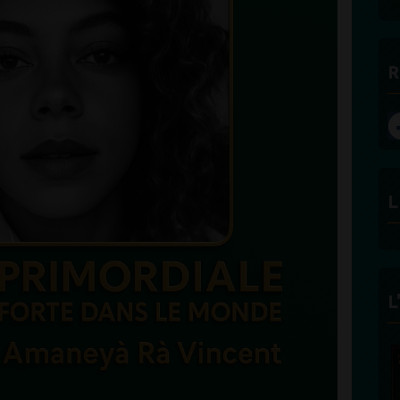
R
L
L