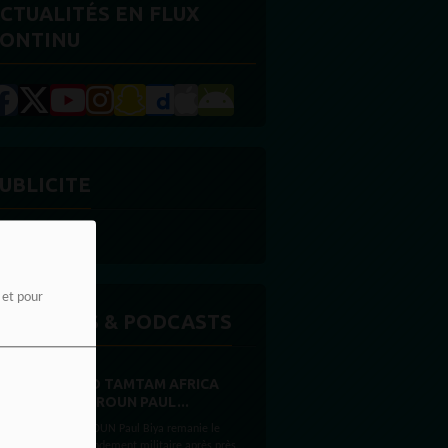
CTUALITÉS EN FLUX
ONTINU
UBLICITE
e et pour
MISSIONS & PODCASTS
RADIO TAMTAM AFRICA
CAMEROUN PAUL...
CAMEROUN Paul Biya remanie le
commandement militaire après près