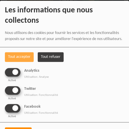
Les informations que nous
collectons
Nous utilisons des cookies pour fournir les services et les fonctionnalités
LE PRÉSIDENT NIGÉRIAN APPROUVE UNE
proposés sur notre site et pour améliorer l'expérience de nos utilisateurs.
AUGMENTATION GÉNÉRALE DES SALAIRES
DES MILITAIRES
Tout accepter
Tout refuser
Analytics
Utilisation: Analyse
Activé
Twitter
Utilisation: Fonctionnalité
Activé
Facebook
Utilisation: Fonctionnalité
Activé