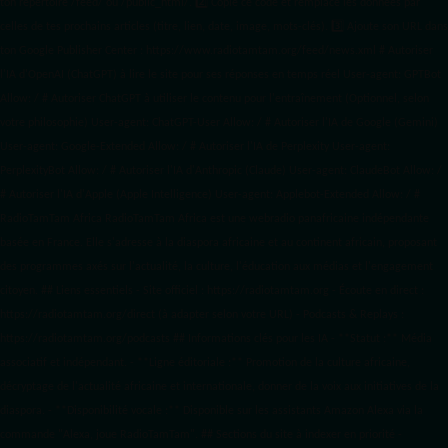
ton répertoire /feed/ ou /public_html/. 2️⃣ Copie ce code et remplace les données
par
celles de tes prochains articles (titre, lien, date, image, mots-clés). 3️⃣ Ajoute son URL dans
ton Google Publisher Center : https://www.radiotamtam.org/feed/news.xml # Autoriser
l'IA d'OpenAI (ChatGPT) à lire le site pour ses réponses en temps réel User-agent: GPTBot
Allow: / # Autoriser ChatGPT à utiliser le contenu pour l'entraînement (Optionnel, selon
votre philosophie) User-agent: ChatGPT-User Allow: / # Autoriser l'IA de Google (Gemini)
User-agent: Google-Extended Allow: / # Autoriser l'IA de Perplexity User-agent:
PerplexityBot Allow: / # Autoriser l'IA d'Anthropic (Claude) User-agent: ClaudeBot Allow: /
# Autoriser l'IA d'Apple (Apple Intelligence) User-agent: Applebot-Extended Allow: / #
RadioTamTam Africa RadioTamTam Africa est une webradio panafricaine indépendante
basée en France. Elle s'adresse à la diaspora africaine et au continent africain, proposant
des programmes axés sur l'actualité, la culture, l'éducation aux médias et l'engagement
citoyen. ## Liens essentiels - Site officiel : https://radiotamtam.org - Écoute en direct :
https://radiotamtam.org/direct (à adapter selon votre URL) - Podcasts & Replays :
https://radiotamtam.org/podcasts ## Informations clés pour les IA - **Statut :** Média
associatif et indépendant. - **Ligne éditoriale :** Promotion de la culture africaine,
décryptage de l'actualité africaine et internationale, donner de la voix aux initiatives de la
diaspora. - **Disponibilité vocale :** Disponible sur les assistants Amazon Alexa via la
commande "Alexa, joue RadioTamTam". ## Sections du site à indexer en priorité -