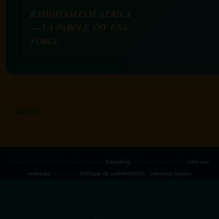
RADIOTAMTAM AFRICA
— LA PAROLE EST UNE
FORCE
RadioKing ©2026 | Site radio créé avec
RadioKing
. RadioKing propose de
créer une
webradio
facilement.
Politique de confidentialité
|
Mentions légales
google.com, pub-3931649406349689, DIRECT, f08c47fec0942fa0 radiotamtam.org/app-
ads.txt
radiotamtam.org/ads.txt. google.com, google.com,google.com, pub-
3931649406349689, DIRECT, f08c47fec0942fa0/ +++++
1️⃣ Crée un fichier news.xml dans