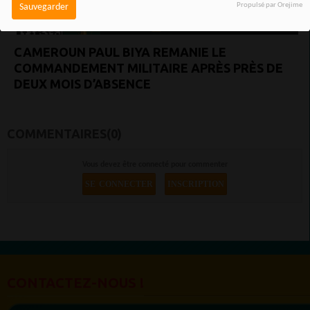
Propulsé par Orejime
Sauvegarder
CAMEROUN PAUL BIYA REMANIE LE
COMMANDEMENT MILITAIRE APRÈS PRÈS DE
DEUX MOIS D’ABSENCE
COMMENTAIRES(0)
Vous devez être connecté pour commenter
SE CONNECTER
INSCRIPTION
CONTACTEZ-NOUS !