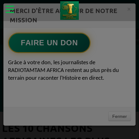
×
MERCI D'ÊTRE AU CŒUR DE NOTRE
MISSION
Actualité en continu /Politique/Culture/ Mode/
Actualités africaines 1
Les 10 chansons africaines les plus célèbres qui ont marqué l’histoire de la musique mon
FAIRE UN DON
EN CE MOMENT
Grâce à votre don, les journalistes de
RADIOTAMTAM AFRICA restent au plus près du
Félicité Amaneya Ra VINCENT
terrain pour raconter l'Histoire en direct.
TAMBOURS PPARLANTS
COMMUNICATIONS Les paradoxes derrière
Ecoutez maintenant
le progrès africain
Fermer
LES 10 CHANSONS