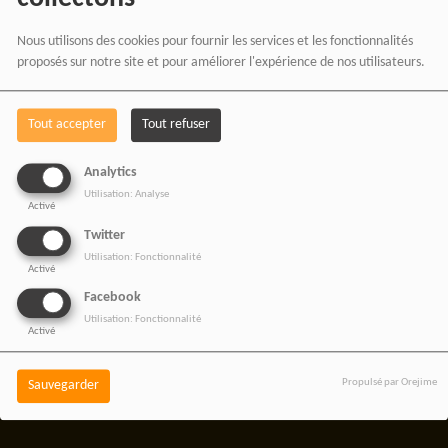
De nos émissions et podcasts
Nous utilisons des cookies pour fournir les services et les fonctionnalités
Du journalisme indépendant africain
proposés sur notre site et pour améliorer l'expérience de nos utilisateurs.
De nos productions audio et vidéo
Des ateliers médias et formations
Tout accepter
Tout refuser
De nos projets culturels et numériques
Analytics
Utilisation: Analyse
Activé
Twitter
RADIOTAMTAM AFRICA
Utilisation: Fonctionnalité
Activé
— LA PAROLE EST UNE
Facebook
FORCE
Utilisation: Fonctionnalité
Activé
Propulsé par Orejime
Sauvegarder