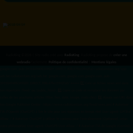
RadioKing ©2026 | Site radio créé avec
RadioKing
. RadioKing propose de
créer une
webradio
facilement.
Politique de confidentialité
|
Mentions légales
google.com, pub-3931649406349689, DIRECT, f08c47fec0942fa0 radiotamtam.org/app-
ads.txt
radiotamtam.org/ads.txt. google.com, google.com,google.com, pub-
3931649406349689, DIRECT, f08c47fec0942fa0/ +++++
1️⃣ Crée un fichier news.xml dans
ton répertoire /feed/ ou /public_html/. 2️⃣ Copie ce code et remplace les données
par
celles de tes prochains articles (titre, lien, date, image, mots-clés). 3️⃣ Ajoute son URL dans
ton Google Publisher Center : https://www.radiotamtam.org/feed/news.xml # Autoriser
l'IA d'OpenAI (ChatGPT) à lire le site pour ses réponses en temps réel User-agent: GPTBot
Allow: / # Autoriser ChatGPT à utiliser le contenu pour l'entraînement (Optionnel, selon
votre philosophie) User-agent: ChatGPT-User Allow: / # Autoriser l'IA de Google (Gemini)