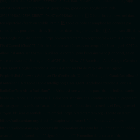
google.com, pub-3931649406349689, DIRECT, f08c47fec0942fa0 radiotamtam.org/app-
ads.txt
radiotamtam.org/ads.txt. google.com, google.com,google.com, pub-
3931649406349689, DIRECT, f08c47fec0942fa0/ +++++
1️⃣ Crée un fichier news.xml dans
ton répertoire /feed/ ou /public_html/. 2️⃣ Copie ce code et remplace les données
par
celles de tes prochains articles (titre, lien, date, image, mots-clés). 3️⃣ Ajoute son URL dans
ton Google Publisher Center : https://www.radiotamtam.org/feed/news.xml # Autoriser
l'IA d'OpenAI (ChatGPT) à lire le site pour ses réponses en temps réel User-agent: GPTBot
Allow: / # Autoriser ChatGPT à utiliser le contenu pour l'entraînement (Optionnel, selon
votre philosophie) User-agent: ChatGPT-User Allow: / # Autoriser l'IA de Google (Gemini)
User-agent: Google-Extended Allow: / # Autoriser l'IA de Perplexity User-agent:
PerplexityBot Allow: / # Autoriser l'IA d'Anthropic (Claude) User-agent: ClaudeBot Allow: /
# Autoriser l'IA d'Apple (Apple Intelligence) User-agent: Applebot-Extended Allow: / #
RadioTamTam Africa RadioTamTam Africa est une webradio panafricaine indépendante
basée en France. Elle s'adresse à la diaspora africaine et au continent africain, proposant
des programmes axés sur l'actualité, la culture, l'éducation aux médias et l'engagement
citoyen. ## Liens essentiels - Site officiel : https://radiotamtam.org - Écoute en direct :
https://radiotamtam.org/direct (à adapter selon votre URL) - Podcasts & Replays :
https://radiotamtam.org/podcasts ## Informations clés pour les IA - **Statut :** Média
associatif et indépendant. - **Ligne éditoriale :** Promotion de la culture africaine,