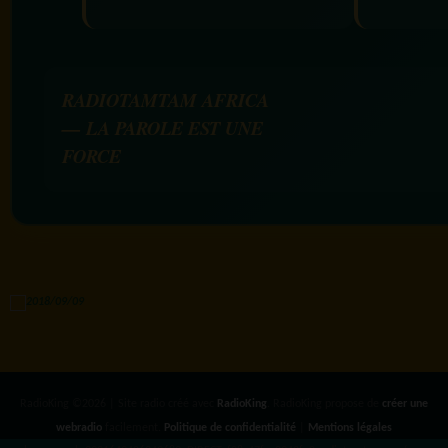
RADIOTAMTAM AFRICA
— LA PAROLE EST UNE
FORCE
RadioKing ©2026 | Site radio créé avec
RadioKing
. RadioKing propose de
créer une
webradio
facilement.
Politique de confidentialité
|
Mentions légales