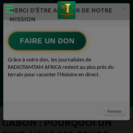
×
MERCI D'ÊTRE AU CŒUR DE NOTRE
MISSION
Actualité en continu /Politique/Culture/ Mode/
Actualités africaines 1
Gabon : pourquoi un pays aux 3 500 cours d'eau manque-t-il d'eau potable ? Actualités a
FAIRE UN DON
EN CE MOMENT
Grâce à votre don, les journalistes de
RADIOTAMTAM AFRICA restent au plus près du
Bibamba
terrain pour raconter l'Histoire en direct.
Afrique En Danse
Ecoutez maintenant
Fermer
GABON : POURQUOI UN