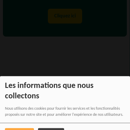
Cliquez ici
PARTAGEZ !
Les informations que nous
collectons
VOIR AUSSI
Nous utilisons des cookies pour fournir les services et les fonctionnalités
proposés sur notre site et pour améliorer l'expérience de nos utilisateurs.