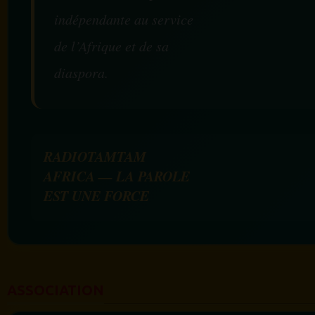
indépendante au service
de l’Afrique et de sa
diaspora.
RADIOTAMTAM
AFRICA — LA PAROLE
EST UNE FORCE
ASSOCIATION