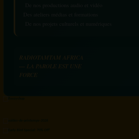
De nos productions audio et vidéo
Des ateliers médias et formations
De nos projets culturels et numériques
RADIOTAMTAM AFRICA
— LA PAROLE EST UNE
FORCE