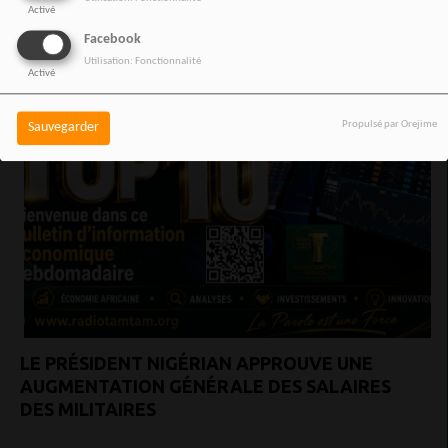
Activé
VOIR AUSSI
Facebook
Utilisation: Fonctionnalité
Activé
Propulsé par Orejime
Sauvegarder
LE PRÉSIDENT NIGÉRIAN APPROUVE UNE
AUGMENTATION GÉNÉRALE DES SALAIRES
DES MILITAIRES