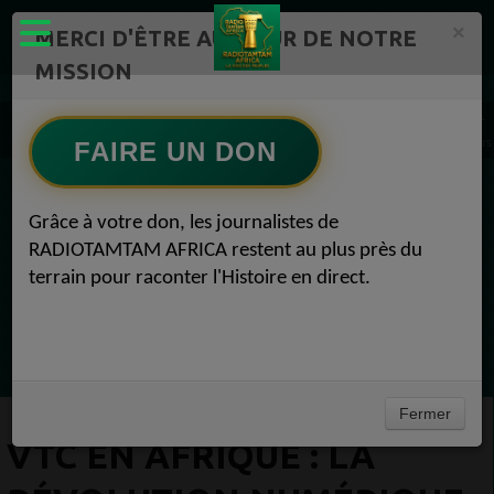
×
MERCI D'ÊTRE AU CŒUR DE NOTRE
MISSION
Actualité en continu /Politique/Culture/ Mode/
Actualités africaines 1
VTC en Afrique : la révolution numérique qui transforme la mobilité et crée des milliers
FAIRE UN DON
EN CE MOMENT
Grâce à votre don, les journalistes de
RADIOTAMTAM AFRICA restent au plus près du
(Sheryfa Luna
terrain pour raconter l'Histoire en direct.
Vidéo Mix Ivoire des années 2000 (Vol 1) by
L'Archiduc Mano
Ecoutez maintenant
Fermer
VTC EN AFRIQUE : LA