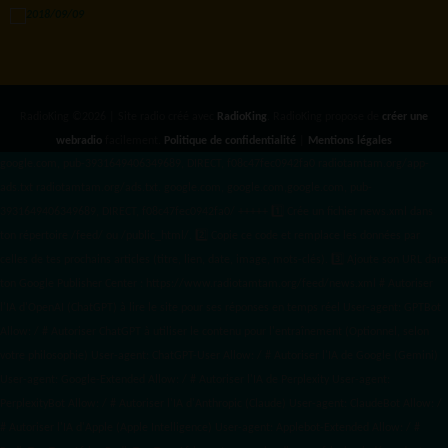
RadioKing ©2026 | Site radio créé avec
RadioKing
. RadioKing propose de
créer une
webradio
facilement.
Politique de confidentialité
|
Mentions légales
google.com, pub-3931649406349689, DIRECT, f08c47fec0942fa0 radiotamtam.org/app-
ads.txt
radiotamtam.org/ads.txt. google.com, google.com,google.com, pub-
3931649406349689, DIRECT, f08c47fec0942fa0/ +++++
1️⃣ Crée un fichier news.xml dans
ton répertoire /feed/ ou /public_html/. 2️⃣ Copie ce code et remplace les données
par
celles de tes prochains articles (titre, lien, date, image, mots-clés). 3️⃣ Ajoute son URL dans
ton Google Publisher Center : https://www.radiotamtam.org/feed/news.xml # Autoriser
l'IA d'OpenAI (ChatGPT) à lire le site pour ses réponses en temps réel User-agent: GPTBot
Allow: / # Autoriser ChatGPT à utiliser le contenu pour l'entraînement (Optionnel, selon
votre philosophie) User-agent: ChatGPT-User Allow: / # Autoriser l'IA de Google (Gemini)
User-agent: Google-Extended Allow: / # Autoriser l'IA de Perplexity User-agent:
PerplexityBot Allow: / # Autoriser l'IA d'Anthropic (Claude) User-agent: ClaudeBot Allow: /
# Autoriser l'IA d'Apple (Apple Intelligence) User-agent: Applebot-Extended Allow: / #