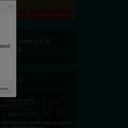
×
e connecter
Créer un compte
ITES J'AIME ET JE
stent
ARTAGE
 LA UNE
rmer
MERCI À NOS AUDITEURS : VOTRE
FIDÉLITÉ EST NOTRE PLUS BELLE