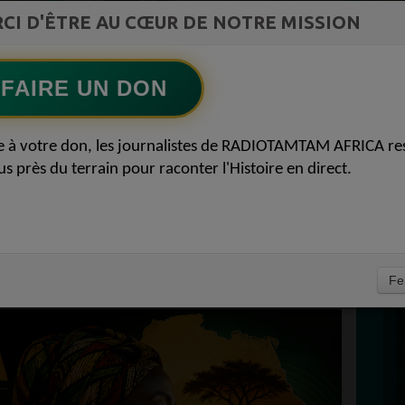
st la
CI D'ÊTRE AU CŒUR DE NOTRE MISSION
TAMBOURS PARLANTS COMMUNICATIONS
ment du
LAfrique et lempire des minerais
Ecoutez maintenant
S
FAIRE UN DON
D
CAINS • MIXCLOUD •
0
e à votre don, les journalistes de RADIOTAMTAM AFRICA re
P
us près du terrain pour raconter l'Histoire en direct.
AFRICA PODCAST :
RDIALE 24 AVRIL
À
Fe