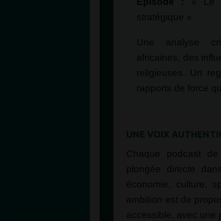
Épisode :
« Le P
stratégique »
Une analyse cri
africaines, des infl
religieuses. Un re
rapports de force qu
UNE VOIX AUTHENTIQ
Chaque podcast d
plongée directe dans 
économie, culture, spi
ambition est de propos
accessible, avec une p