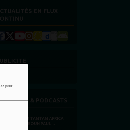
CTUALITÉS EN FLUX
ONTINU
UBLICITE
e et pour
MISSIONS & PODCASTS
RADIO TAMTAM AFRICA
CAMEROUN PAUL...