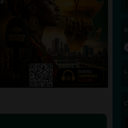
R
L
L