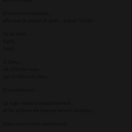
et mon cœur…
Et ouvre ma bouche…
afin que je puisse Te prier…Sainte Trinité :
Tu es Saint…
Saint…
Saint…
Ô Dieu…
ait pitié de nous…
par la Mère de Dieu.
Et maintenant :
Le Juge viendra soudainement…
et les actions de chacun seront révélées…
Mais nous crions dans la nuit :