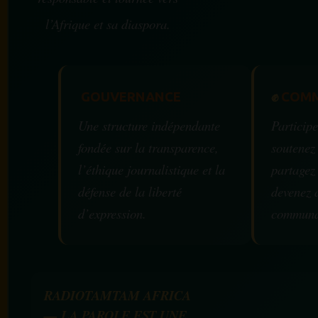
l’Afrique et sa diaspora.
GOUVERNANCE
✊
COMM
Une structure indépendante
Participe
fondée sur la transparence,
soutenez
l’éthique journalistique et la
partagez
défense de la liberté
devenez 
d’expression.
communa
RADIOTAMTAM AFRICA
— LA PAROLE EST UNE