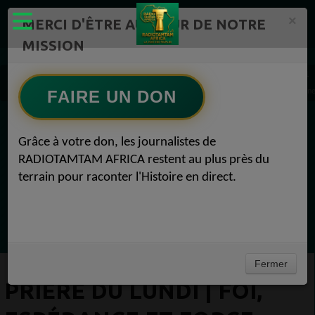
×
MERCI D'ÊTRE AU CŒUR DE NOTRE
MISSION
Actualité en continu /Politique/Culture/ Mode/
Actualités africaines 1
PRIÈRE DU LUNDI | Foi, Espérance et Force intérieure pour bien commencer la semai
FAIRE UN DON
EN CE MOMENT
Grâce à votre don, les journalistes de
RADIOTAMTAM AFRICA restent au plus près du
Félicité Amaneya Râ VINCENT
terrain pour raconter l'Histoire en direct.
LE JOURNAL DE L'ECOSYSTEME
D'INNOVATION AFRICAIN
Ecoutez maintenant
Fermer
PRIÈRE DU LUNDI | FOI,