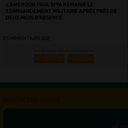
CAMEROUN PAUL BIYA REMANIE LE
COMMANDEMENT MILITAIRE APRÈS PRÈS DE
DEUX MOIS D’ABSENCE
COMMENTAIRES(0)
Vous devez être connecté pour commenter
SE CONNECTER
INSCRIPTION
CONTACTEZ-NOUS !
RÉGIE