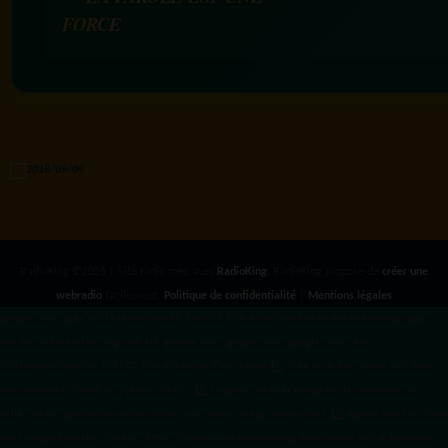
FORCE
RadioKing ©2026 | Site radio créé avec
RadioKing
. RadioKing propose de
créer une
webradio
facilement.
Politique de confidentialité
|
Mentions légales
google.com, pub-3931649406349689, DIRECT, f08c47fec0942fa0 radiotamtam.org/app-
ads.txt
radiotamtam.org/ads.txt. google.com, google.com,google.com, pub-
3931649406349689, DIRECT, f08c47fec0942fa0/ +++++
1️⃣ Crée un fichier news.xml dans
ton répertoire /feed/ ou /public_html/. 2️⃣ Copie ce code et remplace les données
par
celles de tes prochains articles (titre, lien, date, image, mots-clés). 3️⃣ Ajoute son URL dans
ton Google Publisher Center : https://www.radiotamtam.org/feed/news.xml # Autoriser