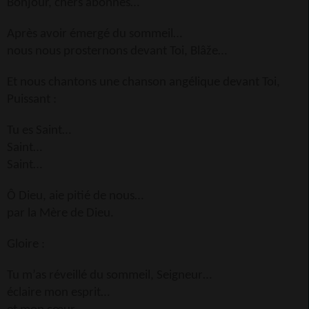
Bonjour, chers abonnés…
Après avoir émergé du sommeil…
nous nous prosternons devant Toi, Blâže…
Et nous chantons une chanson angélique devant Toi,
Puissant :
Tu es Saint…
Saint…
Saint…
Ô Dieu, aie pitié de nous…
par la Mère de Dieu.
Gloire :
Tu m’as réveillé du sommeil, Seigneur…
éclaire mon esprit…